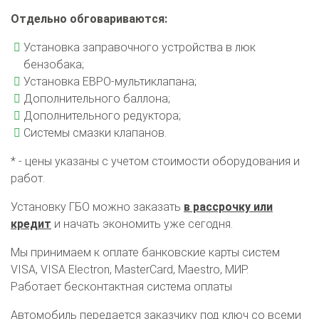
Установка редуктора
Отдельно обговариваются:
Регистрация ГБО в ГИБДД
Установка заправочного устройства в люк
бензобака;
Штрафы в 2026 году
Документы для регистрации
Установка ЕВРО-мультиклапана;
Свидетельство на ГБО
Дополнительного баллона;
Дополнительного редуктора;
Системы смазки клапанов.
* - цены указаны с учетом стоимости оборудования и
работ.
Установку ГБО можно заказать
в рассрочку или
кредит
и начать экономить уже сегодня.
Мы принимаем к оплате банковские карты систем
VISA, VISA Electron, MasterCard, Maestro, МИР.
Работает бесконтактная система оплаты
Автомобиль передается заказчику под ключ со всеми