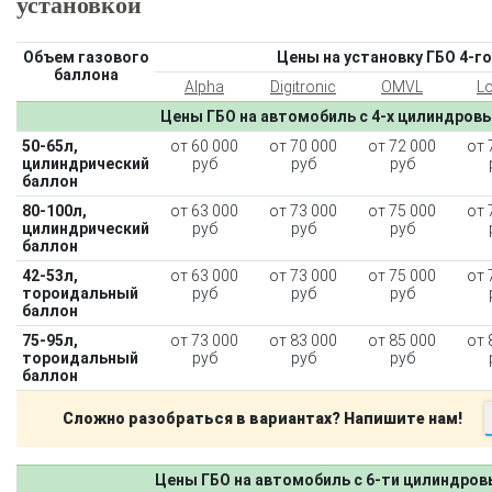
установкой
Объем газового
Цены на установку ГБО 4-го
баллона
Alpha
Digitronic
OMVL
L
Цены ГБО на автомобиль с 4-х цилиндров
50-65л,
от 60 000
от 70 000
от 72 000
от 
цилиндрический
руб
руб
руб
баллон
80-100л,
от 63 000
от 73 000
от 75 000
от 
цилиндрический
руб
руб
руб
баллон
42-53л,
от 63 000
от 73 000
от 75 000
от 
тороидальный
руб
руб
руб
баллон
75-95л,
от 73 000
от 83 000
от 85 000
от 
тороидальный
руб
руб
руб
баллон
Сложно разобраться в вариантах? Напишите нам!
Цены ГБО на автомобиль с 6-ти цилиндро