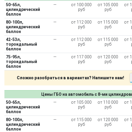
50-65л,
—
от 100 000
от 105 000
от 
цилиндрический
руб
руб
баллон
80-100л,
—
от 112 000
от 115 000
от 
цилиндрический
руб
руб
баллон
42-53л,
—
от 112 000
от 115 000
от 
тороидальный
руб
руб
баллон
75-95л,
—
от 117 000
от 120 000
от 
тороидальный
руб
руб
баллон
Сложно разобраться в вариантах? Напишите нам!
Цены ГБО на автомобиль с 8-ми цилиндро
50-65л,
—
от 105 000
от 110 000
от 
цилиндрический
руб
руб
баллон
80-100л,
—
от 115 000
от 120 000
от 
цилиндрический
руб
руб
баллон