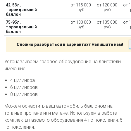
42-53л,
—
от 115 000
от 120 000
от 
тороидальный
руб
руб
баллон
75-95л,
—
от 130 000
от 135 000
от 
тороидальный
руб
руб
баллон
О автосервисе
Отзывы клиентов
Сложно разобраться в вариантах? Напишите нам!
Установка ГБО за 6 часов
Устанавливаем газовое оборудование на двигатели
2-го поколения
4-го поколения
5-го поколения
имеющие:
BRC
OMVL
LOVATO
KME
Digitronic
4 цилиндра
Цена на установку ГБО
6 цилиндров
8 цилиндров
Калькулятор выгоды ГБО
Калькулятор топлива
Можем оснастить ваш автомобиль баллоном на
Техобслуживание ГБО
топливе пропане или метане. Используем в работе
Полная диагностика ГБО
Чистка и регулировка форсунок
комплекты газового оборудования 4-го поколения, 5-
го поколения.
Замена датчика давления
Замена баллона