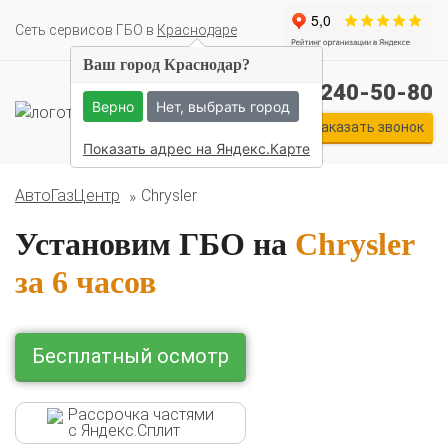
Cеть сервисов ГБО в
Краснодаре
Ваш город Краснодар?
+7 (861) 240-50-80
Верно
Нет, выбрать город
Заказать звонок
Показать адрес на Яндекс.Карте
АвтоГазЦентр
Chrysler
Установим ГБО на
Chrysler
Комплекты ГБО на иномарки:
за 6 часов
BMW
Ford
Geely
HAVAL
Hyundai
Infiniti
KIA
Lexus
Mazda
Mercedes
Mitsubishi
Nissan
Renault
Skoda
Toyota
Volkswagen
Бесплатный осмотр
Рассрочка частями
с Яндекс.Сплит