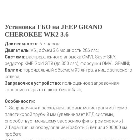
Установка ГБО на JEEP GRAND
CHEROKEE WK2 3.6
Длительность:
6-7 часов
Двигатель:
V6., объем 3.6 мощность 286 л/с;
Система:
распределенного впрыска OMVL Saver SKY,
редуктор КМЕ Gold GT8 (до 350 л/с), форсунки OMVL GEMINI;
Баллон:
тороидальный объемом 93 литра, в нише запасного
колеса;
Заправочное устройство:
полноценное заправочная
горловина скрыта в люке бензобака;
Особенности:
1. Заправочная и расходная газовые магистрали из термо-
пластиковой трубы 8 мм (увеличивает КПД системы,
способствует меньшему засорению фильтров системы)
2. Гарантия на оборудование и работы 5 лет или 200000 км
пробега
О автосервисе
Отзывы клиентов