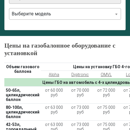
Выберите модель
Цены на газобалонное оборудование с
установкой
Объем газового
Цены на установку ГБО 4-го
баллона
Alpha
Digitronic
OMVL
L
Цены ГБО на автомобиль с 4-х цилиндров
50-65л,
от 60 000
от 70 000
от 72 000
от 
цилиндрический
руб
руб
руб
баллон
80-100л,
от 63 000
от 73 000
от 75 000
от 
цилиндрический
руб
руб
руб
баллон
42-53л,
от 63 000
от 73 000
от 75 000
от 
тороидальный
руб
руб
руб