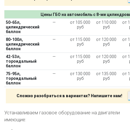
Цены ГБО на автомобиль с 8-ми цилиндро
50-65л,
—
от 105 000
от 110 000
от 
цилиндрический
руб
руб
баллон
80-100л,
—
от 115 000
от 120 000
от 
цилиндрический
руб
руб
баллон
42-53л,
—
от 115 000
от 120 000
от 
тороидальный
руб
руб
баллон
75-95л,
—
от 130 000
от 135 000
от 
тороидальный
руб
руб
баллон
Сложно разобраться в вариантах? Напишите нам!
Устанавливаем газовое оборудование на двигатели
имеющие: