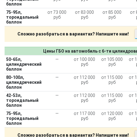
баллон
75-95л,
от 73 000
от 83 000
от 85 000
от 
тороидальный
руб
руб
руб
баллон
Сложно разобраться в вариантах? Напишите нам!
Цены ГБО на автомобиль с 6-ти цилиндро
50-65л,
—
от 100 000
от 105 000
от 
цилиндрический
руб
руб
баллон
80-100л,
—
от 112 000
от 115 000
от 
цилиндрический
руб
руб
баллон
42-53л,
—
от 112 000
от 115 000
от 
тороидальный
руб
руб
баллон
75-95л,
—
от 117 000
от 120 000
от 
тороидальный
руб
руб
баллон
Сложно разобраться в вариантах? Напишите нам!