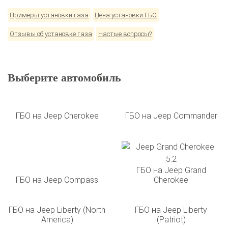
BMW
Ford
Geely
HAVAL
Hyundai
Infiniti
KIA
Lexus
Mazda
Mercedes
Mitsubishi
Nissan
Примеры установки газа
Цена установки ГБО
Renault
Skoda
Toyota
Volkswagen
Отзывы об установке газа
Частые вопросы?
Выберите автомобиль
ГБО на Jeep Cherokee
ГБО на Jeep Commander
ГБО на Jeep Grand
ГБО на Jeep Compass
Cherokee
ГБО на Jeep Liberty (North
ГБО на Jeep Liberty
America)
(Patriot)