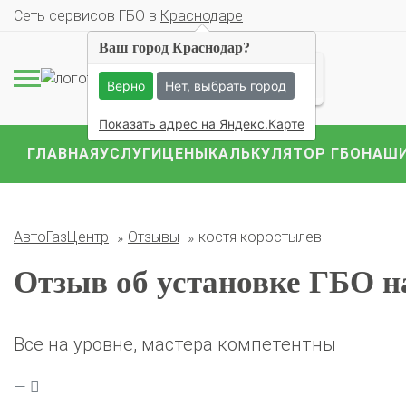
Cеть сервисов ГБО в
Краснодаре
Ваш город Краснодар?
Верно
Нет, выбрать город
Комплекты ГБО на 
Показать адрес на Яндекс.Карте
BMW
Ford
Geely
Mercedes
Mitsubish
ГЛАВНАЯ
УСЛУГИ
ЦЕНЫ
КАЛЬКУЛЯТОР ГБО
НАШИ
АвтоГазЦентр
Отзывы
костя коростылев
Отзыв об установке ГБО н
Все на уровне, мастера компетентны