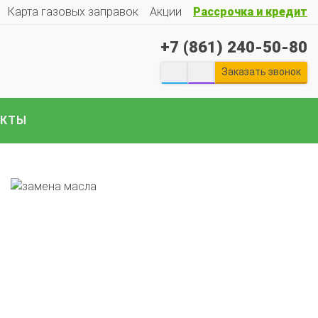
Карта газовых заправок
Акции
Рассрочка и кредит
+7 (861) 240-50-80
Заказать звонок
екты ГБО на отечественные авто:
Гранту
Весту
Ларгус
Ниву
ГАЗ
Газель
УАЗ
Патриот
и
е авто..
АКТЫ