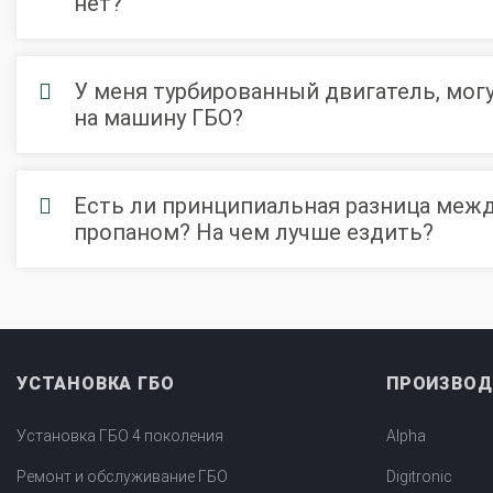
нет?
У меня турбированный двигатель, могу
на машину ГБО?
Есть ли принципиальная разница меж
пропаном? На чем лучше ездить?
УСТАНОВКА ГБО
ПРОИЗВОД
Установка ГБО 4 поколения
Alpha
Ремонт и обслуживание ГБО
Digitronic