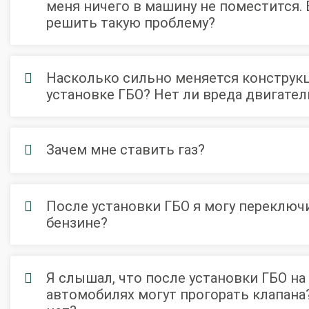
меня ничего в машину не поместится.
решить такую проблему?
Установка ГБО за 6 часов
2-го поколения
4-го поколения
5-го поколения
Насколько сильно меняется конструк
BRC
OMVL
LOVATO
KME
Digitronic
установке ГБО? Нет ли вреда двигате
Цена на установку ГБО
Калькулятор выгоды ГБО
Калькулятор топлива
Зачем мне ставить газ?
Техобслуживание ГБО
Полная диагностика ГБО
Чистка и регулировка форсунок
После установки ГБО я могу переключи
Замена датчика давления
Замена баллона
Установка реду
бензине?
Регистрация ГБО в ГИБДД
Штрафы в 2026 году
Документы для регистрации
Я слышал, что после установки ГБО н
Свидетельство на ГБО
автомобилях могут прогорать клапана