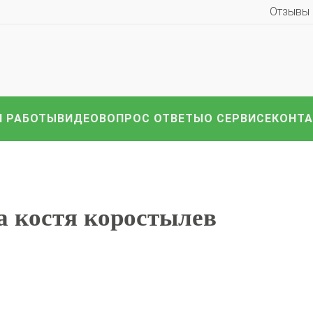
Отзывы
иномарки:
Компл
HAVAL
Hyundai
Infiniti
KIA
Lexus
Mazda
ВАЗ
i
Nissan
Renault
Skoda
Toyota
Volkswagen
други
 РАБОТЫ
ВИДЕО
ВОПРОС ОТВЕТЫ
О СЕРВИСЕ
КОНТ
а костя коростылев