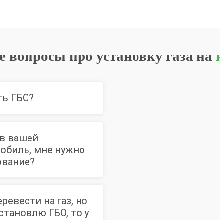
е вопросы про установку газа на
ть ГБО?
 в вашей
мобиль, мне нужно
ование?
ревести на газ, но
становлю ГБО, то у