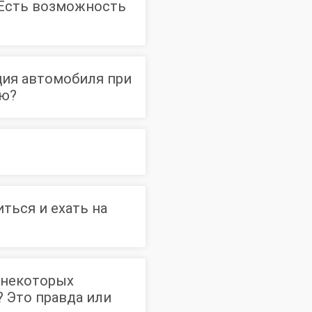
 Есть возможность
ция автомобиля при
лю?
ться и ехать на
ктора
а некоторых
? Это правда или