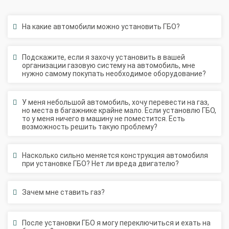
На какие автомобили можно установить ГБО?
О автосервисе
Отзывы клиентов
Подскажите, если я захочу установить в вашей
организации газовую систему на автомобиль, мне
Установка ГБО за 6 часов
нужно самому покупать необходимое оборудование?
2-го поколения
4-го поколения
5-го поколения
BRC
OMVL
LOVATO
KME
Digitronic
У меня небольшой автомобиль, хочу перевести на газ,
но места в багажнике крайне мало. Если установлю ГБО,
то у меня ничего в машину не поместится. Есть
Цена на установку ГБО
возможность решить такую проблему?
Калькулятор выгоды ГБО
Калькулятор топлива
Насколько сильно меняется конструкция автомобиля
при установке ГБО? Нет ли вреда двигателю?
Техобслуживание ГБО
Полная диагностика ГБО
Чистка и регулировка форсунок
Зачем мне ставить газ?
Замена датчика давления
Замена баллона
Установка редуктора
После установки ГБО я могу переключиться и ехать на