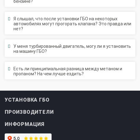
бензине?
Регистрация ГБО в ГИБДД
Штрафы в 2026 году
Документы для регистрации
Я слышал, что после установки ГБО на некоторых
автомобилях могут прогорать клапана? Это правда или
Свидетельство на ГБО
нет?
У меня турбированный двигатель, могу ли я установить
на машину ГБО?
Есть ли принципиальная разница между метаном и
пропаном? На чем лучше ездить?
УСТАНОВКА ГБО
ПРОИЗВОДИТЕЛИ
ИНФОРМАЦИЯ