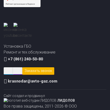
Установка ГБО
Ремонт и тех.обслуживание
+7 (861) 240-50-80
Заказать звонок
krasnodar@avto-gaz.com
Сайт создал и продвинул
ЛИДОЛОВ
Прайс-лист на
Онлайн подбор ГБО
установку ГБО
за 2 минуты!
Все права защищены, 2011-2026 © ООО