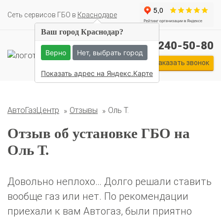
Cеть сервисов ГБО в
Краснодаре
Ваш город Краснодар?
+7 (861) 240-50-80
Верно
Нет, выбрать город
Заказать звонок
Комплекты ГБО на иномарки:
Показать адрес на Яндекс.Карте
BMW
Ford
Geely
HAVAL
Hyundai
Infiniti
KIA
Lexus
Mazda
Mercedes
Mitsubishi
Nissan
Renault
Skoda
Toyota
Volkswagen
АвтоГазЦентр
Отзывы
Оль Т.
Отзыв об установке ГБО на
Оль Т.
Довольно неплохо… Долго решали ставить
вообще газ или нет. По рекомендации
приехали к вам Автогаз, были приятно