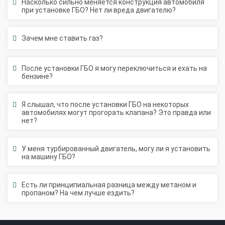
Насколько сильно меняется конструкция автомобиля
2-го поколения
4-го поколения
5-го поколения
при установке ГБО? Нет ли вреда двигателю?
BRC
OMVL
LOVATO
KME
Digitronic
Зачем мне ставить газ?
Цена на установку ГБО
Калькулятор выгоды ГБО
Калькулятор топлива
После установки ГБО я могу переключиться и ехать на
бензине?
Техобслуживание ГБО
Я слышал, что после установки ГБО на некоторых
Полная диагностика ГБО
Чистка и регулировка форсунок
автомобилях могут прогорать клапана? Это правда или
Замена датчика давления
Замена баллона
нет?
Установка редуктора
У меня турбированный двигатель, могу ли я установить
Регистрация ГБО в ГИБДД
на машину ГБО?
Штрафы в 2026 году
Документы для регистрации
Есть ли принципиальная разница между метаном и
Свидетельство на ГБО
пропаном? На чем лучше ездить?