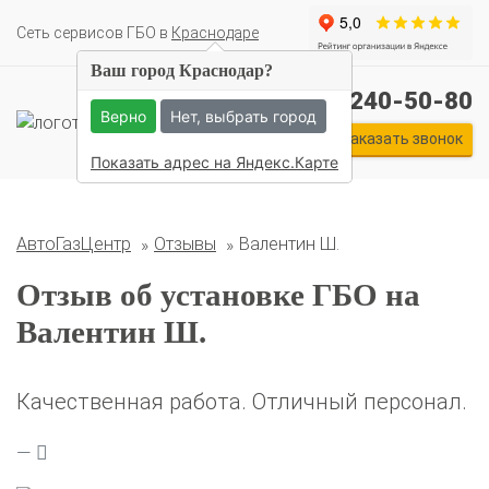
Cеть сервисов ГБО в
Краснодаре
Ваш город Краснодар?
+7 (861) 240-50-80
Верно
Нет, выбрать город
Комплекты ГБО на иномарки:
Заказать звонок
BMW
Ford
Geely
HAVAL
Hyundai
Infiniti
KIA
Показать адрес на Яндекс.Карте
Lexus
Mazda
Mercedes
Mitsubishi
Nissan
Renault
Skoda
Toyota
Volkswagen
АвтоГазЦентр
Отзывы
Валентин Ш.
Отзыв об установке ГБО на
Валентин Ш.
Качественная работа. Отличный персонал.