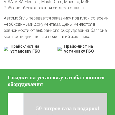
VISA, VISA Electron, MasterCard, Maestro, МИР.
Работает бесконтактная система оплаты
О автосервисе
Отзывы клиентов
Автомобиль передается заказчику под ключ со всеми
необходимыми документами. Цены меняются в
Установка ГБО за 6 часов
зависимости от выбранного оборудования, баллона,
2-го поколения
4-го поколения
5-го поколения
мощности двигателя и пожеланий заказчика.
BRC
OMVL
LOVATO
KME
Digitronic
Прайс-лист на
Прайс-лист на
установку ГБО
установку ГБО
Цена на установку ГБО
Калькулятор выгоды ГБО
Калькулятор топлива
Техобслуживание ГБО
Скидки на установку газобаллонного
оборудования
Полная диагностика ГБО
Чистка и регулировка форсунок
Замена датчика давления
Замена баллона
Установка редуктора
50 литров газа в подарок!
Регистрация ГБО в ГИБДД