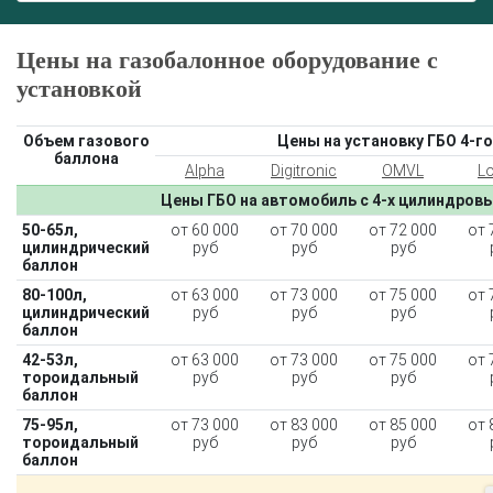
Цены на газобалонное оборудование с
установкой
Объем газового
Цены на установку ГБО 4-го
баллона
Alpha
Digitronic
OMVL
L
Цены ГБО на автомобиль с 4-х цилиндров
50-65л,
от 60 000
от 70 000
от 72 000
от 
цилиндрический
руб
руб
руб
баллон
80-100л,
от 63 000
от 73 000
от 75 000
от 
цилиндрический
руб
руб
руб
баллон
42-53л,
от 63 000
от 73 000
от 75 000
от 
тороидальный
руб
руб
руб
баллон
75-95л,
от 73 000
от 83 000
от 85 000
от 
тороидальный
руб
руб
руб
баллон