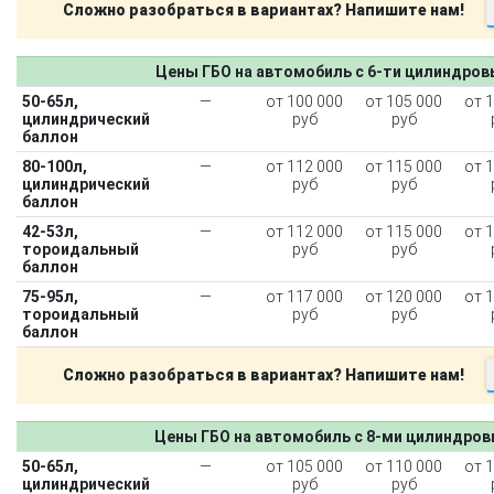
Сложно разобраться в вариантах? Напишите нам!
Цены ГБО на автомобиль с 6-ти цилиндро
50-65л,
—
от 100 000
от 105 000
от 
цилиндрический
руб
руб
баллон
80-100л,
—
от 112 000
от 115 000
от 
цилиндрический
руб
руб
баллон
42-53л,
—
от 112 000
от 115 000
от 
тороидальный
руб
руб
баллон
75-95л,
—
от 117 000
от 120 000
от 
тороидальный
руб
руб
баллон
Сложно разобраться в вариантах? Напишите нам!
Цены ГБО на автомобиль с 8-ми цилиндро
50-65л,
—
от 105 000
от 110 000
от 
цилиндрический
руб
руб