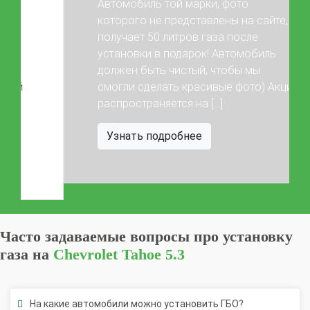
Автомобиль той марки, фото
Штрафы в 2026 году
Документы для регистрации
которого не представлены на сайте,
Свидетельство на ГБО
получает 50 литров газа после
установки в подарок! Автомобиль
Previous
Next
должен быть чистый, чтобы мы
смогли сделать красивые фото) Акция
распространяется на […]
Узнать подробнее
Часто задаваемые вопросы про установку
газа на
Chevrolet Tahoe 5.3
На какие автомобили можно установить ГБО?