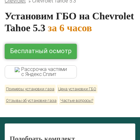
Chevrolet
Chevrolet Tahoe 5.3
BMW
Ford
Geely
HAVAL
Hyundai
Infiniti
KIA
Lexus
Mazda
Mercedes
Mitsubishi
Nissan
Установим ГБО на Chevrolet
Renault
Skoda
Toyota
Volkswagen
Tahoe 5.3
за 6 часов
Бесплатный осмотр
Рассрочка частями
с Яндекс.Сплит
Примеры установки газа
Цена установки ГБО
Отзывы об установке газа
Частые вопросы?
Подобрать комплект