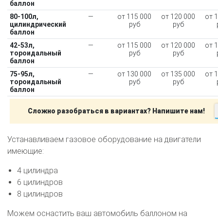
баллон
80-100л,
—
от 115 000
от 120 000
от 
цилиндрический
руб
руб
баллон
42-53л,
—
от 115 000
от 120 000
от 
тороидальный
руб
руб
баллон
75-95л,
—
от 130 000
от 135 000
от 
тороидальный
руб
руб
баллон
Сложно разобраться в вариантах? Напишите нам!
Устанавливаем газовое оборудование на двигатели
имеющие:
4 цилиндра
6 цилиндров
8 цилиндров
Можем оснастить ваш автомобиль баллоном на