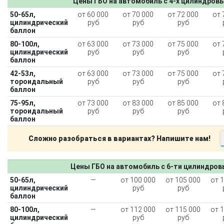
Цены ГБО на автомобиль с 4-х цилиндров
50-65л,
от 60 000
от 70 000
от 72 000
от 
цилиндрический
руб
руб
руб
баллон
80-100л,
от 63 000
от 73 000
от 75 000
от 
цилиндрический
руб
руб
руб
баллон
42-53л,
от 63 000
от 73 000
от 75 000
от 
тороидальный
руб
руб
руб
баллон
75-95л,
от 73 000
от 83 000
от 85 000
от 
тороидальный
руб
руб
руб
баллон
Сложно разобраться в вариантах? Напишите нам!
Цены ГБО на автомобиль с 6-ти цилиндро
50-65л,
—
от 100 000
от 105 000
от 
цилиндрический
руб
руб
баллон
80-100л,
—
от 112 000
от 115 000
от 
цилиндрический
руб
руб