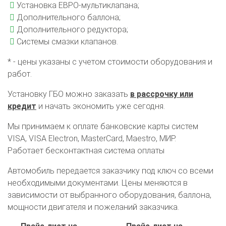
Установка ЕВРО-мультиклапана;
Дополнительного баллона;
Дополнительного редуктора;
Системы смазки клапанов.
* - цены указаны с учетом стоимости оборудования и
работ.
Установку ГБО можно заказать
в рассрочку или
кредит
и начать экономить уже сегодня.
Мы принимаем к оплате банковские карты систем
VISA, VISA Electron, MasterCard, Maestro, МИР.
Работает бесконтактная система оплаты
О автосервисе
Отзывы клиентов
Автомобиль передается заказчику под ключ со всеми
необходимыми документами. Цены меняются в
Установка ГБО за 6 часов
зависимости от выбранного оборудования, баллона,
мощности двигателя и пожеланий заказчика.
2-го поколения
4-го поколения
5-го поколения
BRC
OMVL
LOVATO
KME
Digitronic