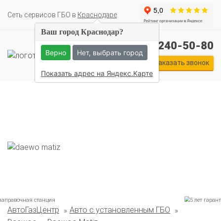
Cеть сервисов ГБО в
Краснодаре
Ваш город Краснодар?
+7 (861) 240-50-80
Верно
Нет, выбрать город
Заказать звонок
Показать адрес на Яндекс.Карте
Комплекты ГБО на иномарки:
АвтоГазЦентр
Авто с установленным ГБО
BMW
Ford
Geely
HAVAL
Hyundai
Infiniti
KIA