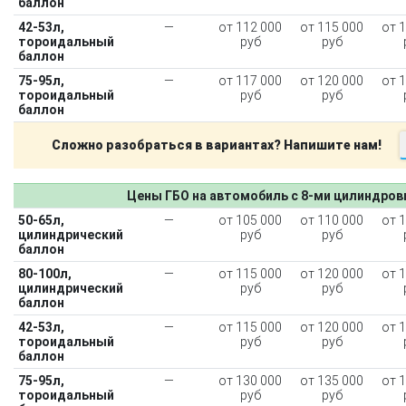
баллон
42-53л,
—
от 112 000
от 115 000
от 
тороидальный
руб
руб
баллон
75-95л,
—
от 117 000
от 120 000
от 
тороидальный
руб
руб
баллон
Сложно разобраться в вариантах? Напишите нам!
Цены ГБО на автомобиль с 8-ми цилиндро
50-65л,
—
от 105 000
от 110 000
от 
цилиндрический
руб
руб
баллон
80-100л,
—
от 115 000
от 120 000
от 
цилиндрический
руб
руб
баллон
42-53л,
—
от 115 000
от 120 000
от 
тороидальный
руб
руб
баллон
75-95л,
—
от 130 000
от 135 000
от 
тороидальный
руб
руб