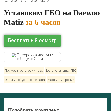
Daewoo
Daewoo Matiz
Lexus
Mazda
Mercedes
Mitsubishi
Nissan
Renault
Skoda
Toyota
Volkswagen
Установим ГБО на Daewoo
Matiz
за 6 часов
Бесплатный осмотр
Рассрочка частями
с Яндекс.Сплит
Примеры установки газа
Цена установки ГБО
Отзывы об установке газа
Частые вопросы?
Подобрать комплект