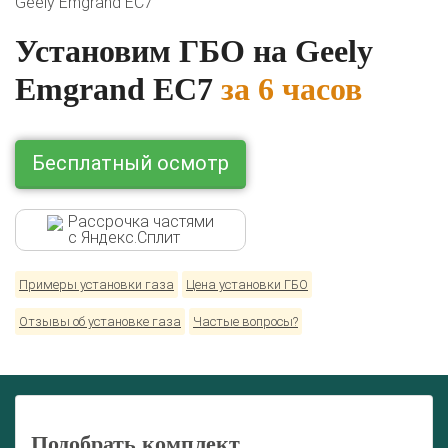
Geely Emgrand EC7
Lexus
Mazda
Mercedes
Mitsubishi
Nissan
Renault
Skoda
Toyota
Volkswagen
Установим ГБО на Geely
Emgrand EC7
за 6 часов
Бесплатный осмотр
Рассрочка частями
с Яндекс.Сплит
Примеры установки газа
Цена установки ГБО
Отзывы об установке газа
Частые вопросы?
Подобрать комплект