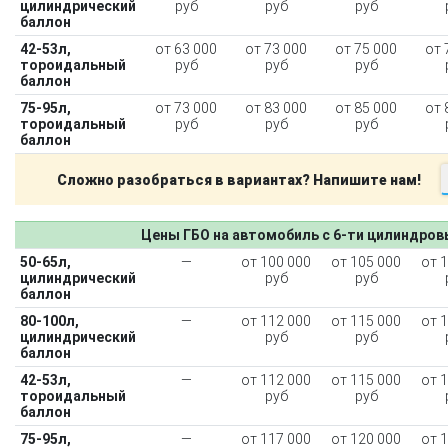
цилиндрический
руб
руб
руб
баллон
42-53л,
от 63 000
от 73 000
от 75 000
от 
тороидальный
руб
руб
руб
баллон
75-95л,
от 73 000
от 83 000
от 85 000
от 
тороидальный
руб
руб
руб
баллон
Сложно разобраться в вариантах? Напишите нам!
Цены ГБО на автомобиль с 6-ти цилиндро
50-65л,
—
от 100 000
от 105 000
от 
цилиндрический
руб
руб
баллон
80-100л,
—
от 112 000
от 115 000
от 
цилиндрический
руб
руб
баллон
42-53л,
—
от 112 000
от 115 000
от 
тороидальный
руб
руб
баллон
75-95л,
—
от 117 000
от 120 000
от 