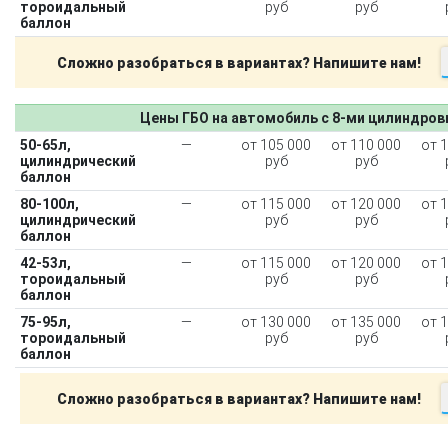
тороидальный
руб
руб
баллон
Сложно разобраться в вариантах? Напишите нам!
Цены ГБО на автомобиль с 8-ми цилиндро
50-65л,
—
от 105 000
от 110 000
от 
цилиндрический
руб
руб
баллон
80-100л,
—
от 115 000
от 120 000
от 
цилиндрический
руб
руб
баллон
42-53л,
—
от 115 000
от 120 000
от 
тороидальный
руб
руб
баллон
75-95л,
—
от 130 000
от 135 000
от 
тороидальный
руб
руб
баллон
Сложно разобраться в вариантах? Напишите нам!