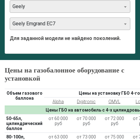
Geely
Geely Emgrand EC7
Для заданной модели не найдено поколений.
Цены на газобалонное оборудование с
установкой
Объем газового
Цены на установку ГБО 4-го
баллона
Alpha
Digitronic
OMVL
L
Цены ГБО на автомобиль с 4-х цилиндров
50-65л,
от 60 000
от 70 000
от 72 000
от 
цилиндрический
руб
руб
руб
баллон
80-100л,
от 63 000
от 73 000
от 75 000
от 