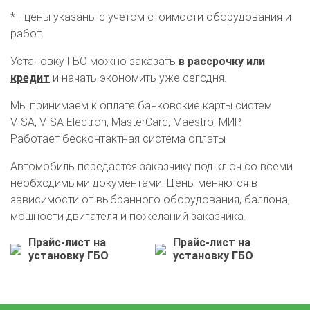
* - цены указаны с учетом стоимости оборудования и
работ.
Установку ГБО можно заказать
в рассрочку или
кредит
и начать экономить уже сегодня.
Мы принимаем к оплате банковские карты систем
VISA, VISA Electron, MasterCard, Maestro, МИР.
Работает бесконтактная система оплаты
Автомобиль передается заказчику под ключ со всеми
необходимыми документами. Цены меняются в
О автосервисе
Отзывы клиентов
зависимости от выбранного оборудования, баллона,
мощности двигателя и пожеланий заказчика.
Установка ГБО за 6 часов
Прайс-лист на
Прайс-лист на
2-го поколения
4-го поколения
5-го поколения
установку ГБО
установку ГБО
BRC
OMVL
LOVATO
KME
Digitronic
Цена на установку ГБО