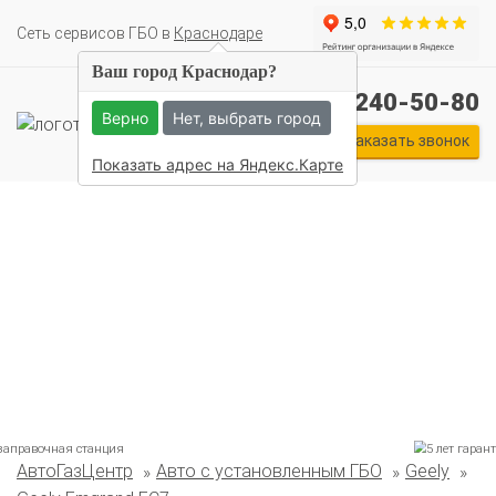
Cеть сервисов ГБО в
Краснодаре
Ваш город Краснодар?
+7 (861) 240-50-80
Верно
Нет, выбрать город
Заказать звонок
Показать адрес на Яндекс.Карте
Комплекты ГБО на иномарки:
АвтоГазЦентр
Авто с установленным ГБО
Geely
BMW
Ford
Geely
HAVAL
Hyundai
Infiniti
KIA