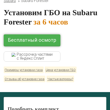
Subaru
Subaru Forester
BMW
Ford
Geely
HAVAL
Hyundai
Infiniti
KIA
Lexus
Mazda
Mercedes
Mitsubishi
Nissan
Установим ГБО на Subaru
Renault
Skoda
Toyota
Volkswagen
Forester
за 6 часов
Бесплатный осмотр
Рассрочка частями
с Яндекс.Сплит
Примеры установки газа
Цена установки ГБО
Отзывы об установке газа
Частые вопросы?
Подобрать комплект