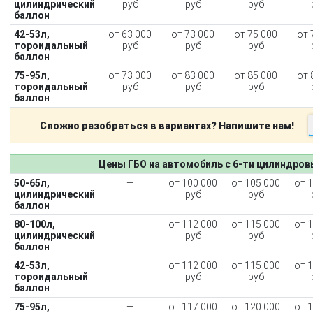
цилиндрический
руб
руб
руб
баллон
42-53л,
от 63 000
от 73 000
от 75 000
от 
тороидальный
руб
руб
руб
баллон
75-95л,
от 73 000
от 83 000
от 85 000
от 
тороидальный
руб
руб
руб
баллон
Сложно разобраться в вариантах? Напишите нам!
Цены ГБО на автомобиль с 6-ти цилиндро
50-65л,
—
от 100 000
от 105 000
от 
цилиндрический
руб
руб
баллон
80-100л,
—
от 112 000
от 115 000
от 
цилиндрический
руб
руб
баллон
42-53л,
—
от 112 000
от 115 000
от 
тороидальный
руб
руб
баллон
75-95л,
—
от 117 000
от 120 000
от 