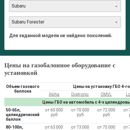
Subaru
Subaru Forester
Для заданной модели не найдено поколений.
Цены на газобалонное оборудование с
установкой
Объем газового
Цены на установку ГБО 4-го
баллона
Alpha
Digitronic
OMVL
L
Цены ГБО на автомобиль с 4-х цилиндров
50-65л,
от 60 000
от 70 000
от 72 000
от 
цилиндрический
руб
руб
руб
баллон
80-100л,
от 63 000
от 73 000
от 75 000
от 