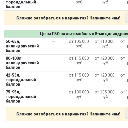
тороидальный
руб
руб
баллон
Сложно разобраться в вариантах? Напишите нам!
Цены ГБО на автомобиль с 8-ми цилиндро
50-65л,
—
от 105 000
от 110 000
от 
цилиндрический
руб
руб
баллон
80-100л,
—
от 115 000
от 120 000
от 
цилиндрический
руб
руб
баллон
42-53л,
—
от 115 000
от 120 000
от 
тороидальный
руб
руб
баллон
75-95л,
—
от 130 000
от 135 000
от 
тороидальный
руб
руб
баллон
Сложно разобраться в вариантах? Напишите нам!