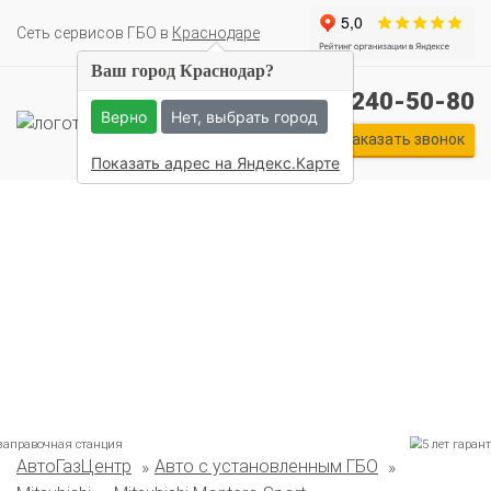
Cеть сервисов ГБО в
Краснодаре
Ваш город Краснодар?
+7 (861) 240-50-80
Верно
Нет, выбрать город
Заказать звонок
Показать адрес на Яндекс.Карте
АвтоГазЦентр
Авто с установленным ГБО
Комплекты ГБО на иномарки:
BMW
Ford
Geely
HAVAL
Hyundai
Infiniti
KIA