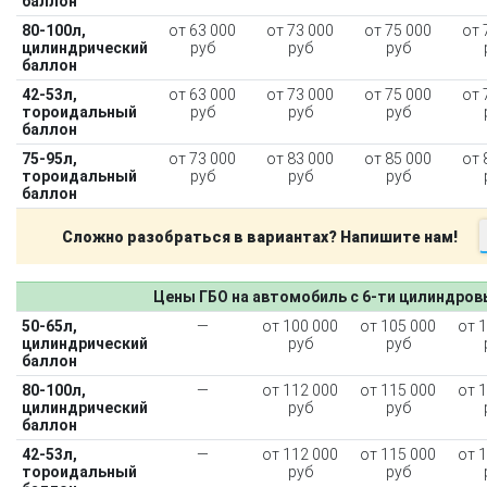
баллон
80-100л,
от 63 000
от 73 000
от 75 000
от 
цилиндрический
руб
руб
руб
баллон
42-53л,
от 63 000
от 73 000
от 75 000
от 
тороидальный
руб
руб
руб
баллон
75-95л,
от 73 000
от 83 000
от 85 000
от 
тороидальный
руб
руб
руб
баллон
Сложно разобраться в вариантах? Напишите нам!
Цены ГБО на автомобиль с 6-ти цилиндро
50-65л,
—
от 100 000
от 105 000
от 
цилиндрический
руб
руб
баллон
80-100л,
—
от 112 000
от 115 000
от 
цилиндрический
руб
руб
баллон
42-53л,
—
от 112 000
от 115 000
от 
тороидальный
руб
руб