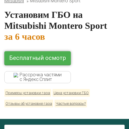
Mitsubishi
Mitsubishi Montero Sport
Lexus
Mazda
Mercedes
Mitsubishi
Nissan
Renault
Skoda
Toyota
Volkswagen
Установим ГБО на
Mitsubishi Montero Sport
за 6 часов
Бесплатный осмотр
Рассрочка частями
с Яндекс.Сплит
Примеры установки газа
Цена установки ГБО
Отзывы об установке газа
Частые вопросы?