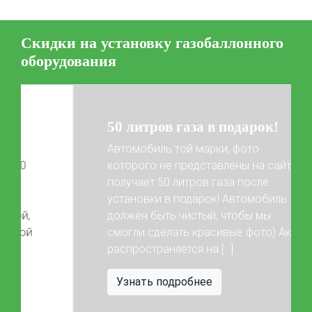
2-го поколения
4-го поколения
5-го поколения
BRC
OMVL
LOVATO
KME
Digitronic
Скидки на установку газобаллонного
Цена на установку ГБО
оборудования
Калькулятор выгоды ГБО
Калькулятор топлива
Техобслуживание ГБО
50 литров газа в подарок!
Полная диагностика ГБО
Чистка и регулировка форсунок
Автомобиль той марки, фото
Замена датчика давления
Замена баллона
которого не представлены на сайте,
Установка редуктора
получает 50 литров газа после
установки в подарок! Автомобиль
Регистрация ГБО в ГИБДД
Previous
Next
должен быть чистый, чтобы мы
смогли сделать красивые фото) Акция
Штрафы в 2026 году
Документы для регистрации
распространяется на […]
Свидетельство на ГБО
Узнать подробнее