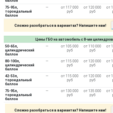
баллон
75-95л,
—
от 117 000
от 120 000
от 
тороидальный
руб
руб
баллон
Сложно разобраться в вариантах? Напишите нам!
Цены ГБО на автомобиль с 8-ми цилиндро
50-65л,
—
от 105 000
от 110 000
от 
цилиндрический
руб
руб
баллон
80-100л,
—
от 115 000
от 120 000
от 
цилиндрический
руб
руб
баллон
42-53л,
—
от 115 000
от 120 000
от 
тороидальный
руб
руб
баллон
75-95л,
—
от 130 000
от 135 000
от 
тороидальный
руб
руб
баллон
Сложно разобраться в вариантах? Напишите нам!