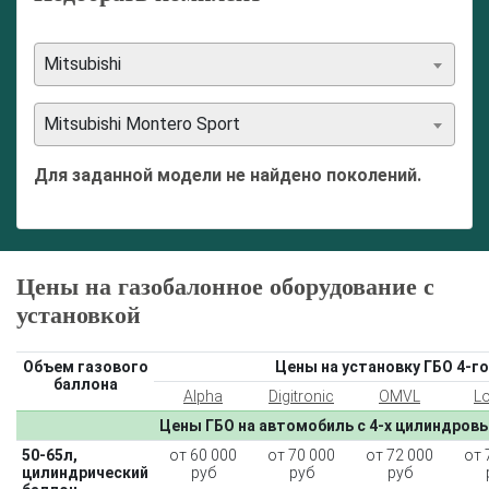
Mitsubishi
Mitsubishi Montero Sport
Для заданной модели не найдено поколений.
Цены на газобалонное оборудование с
установкой
Объем газового
Цены на установку ГБО 4-го
баллона
Alpha
Digitronic
OMVL
L
Цены ГБО на автомобиль с 4-х цилиндров
50-65л,
от 60 000
от 70 000
от 72 000
от 
цилиндрический
руб
руб
руб