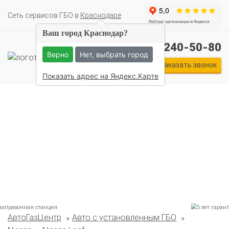
Cеть сервисов ГБО в
Краснодаре
Ваш город Краснодар?
+7 (861) 240-50-80
Верно
Нет, выбрать город
Заказать звонок
Показать адрес на Яндекс.Карте
АвтоГазЦентр
Авто с установленным ГБО
Комплекты ГБО на иномарки:
BMW
Ford
Geely
HAVAL
Hyundai
Infiniti
KIA