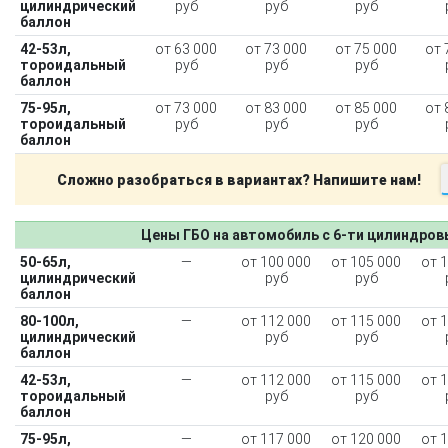
цилиндрический
руб
руб
руб
баллон
42-53л,
от 63 000
от 73 000
от 75 000
от 
тороидальный
руб
руб
руб
баллон
75-95л,
от 73 000
от 83 000
от 85 000
от 
тороидальный
руб
руб
руб
баллон
Сложно разобраться в вариантах? Напишите нам!
Цены ГБО на автомобиль с 6-ти цилиндро
50-65л,
—
от 100 000
от 105 000
от 
цилиндрический
руб
руб
баллон
80-100л,
—
от 112 000
от 115 000
от 
цилиндрический
руб
руб
баллон
42-53л,
—
от 112 000
от 115 000
от 
тороидальный
руб
руб
баллон
75-95л,
—
от 117 000
от 120 000
от 