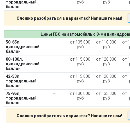
тороидальный
руб
руб
баллон
Сложно разобраться в вариантах? Напишите нам!
Цены ГБО на автомобиль с 8-ми цилиндро
50-65л,
—
от 105 000
от 110 000
от 
цилиндрический
руб
руб
баллон
80-100л,
—
от 115 000
от 120 000
от 
цилиндрический
руб
руб
баллон
42-53л,
—
от 115 000
от 120 000
от 
тороидальный
руб
руб
баллон
75-95л,
—
от 130 000
от 135 000
от 
тороидальный
руб
руб
баллон
Сложно разобраться в вариантах? Напишите нам!