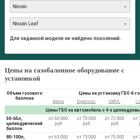
Nissan
Nissan Leaf
Для заданной модели не найдено поколений.
Цены на газобалонное оборудование с
установкой
Объем газового
Цены на установку ГБО 4-го
баллона
Alpha
Digitronic
OMVL
L
Цены ГБО на автомобиль с 4-х цилиндров
50-65л,
от 60 000
от 70 000
от 72 000
от 
цилиндрический
руб
руб
руб
баллон
80-100л,
от 63 000
от 73 000
от 75 000
от 