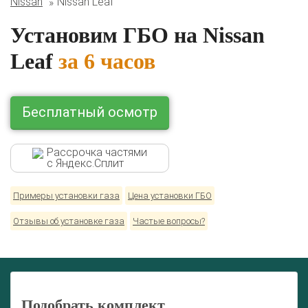
Nissan
Nissan Leaf
Lexus
Mazda
Mercedes
Mitsubishi
Nissan
Renault
Skoda
Toyota
Volkswagen
Установим ГБО на Nissan
Leaf
за 6 часов
Бесплатный осмотр
Рассрочка частями
с Яндекс.Сплит
Примеры установки газа
Цена установки ГБО
Отзывы об установке газа
Частые вопросы?
Подобрать комплект