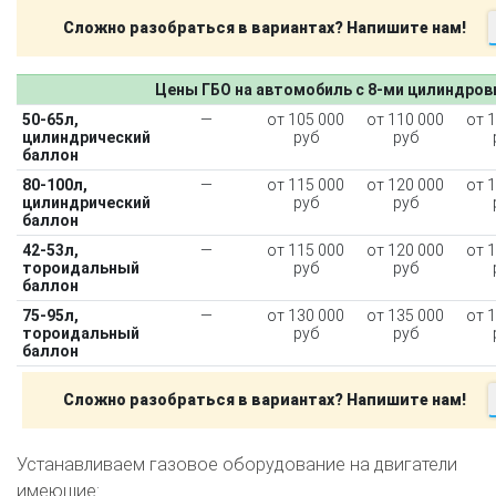
Сложно разобраться в вариантах? Напишите нам!
Цены ГБО на автомобиль с 8-ми цилиндро
50-65л,
—
от 105 000
от 110 000
от 
цилиндрический
руб
руб
баллон
80-100л,
—
от 115 000
от 120 000
от 
цилиндрический
руб
руб
баллон
42-53л,
—
от 115 000
от 120 000
от 
тороидальный
руб
руб
баллон
75-95л,
—
от 130 000
от 135 000
от 
тороидальный
руб
руб
баллон
Сложно разобраться в вариантах? Напишите нам!
Устанавливаем газовое оборудование на двигатели
имеющие: