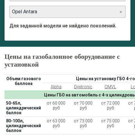
Opel Antara
Для заданной модели не найдено поколений.
Цены на газобалонное оборудование с
установкой
Объем газового
Цены на установку ГБО 4-го
баллона
Alpha
Digitronic
OMVL
L
Цены ГБО на автомобиль с 4-х цилиндров
50-65л,
от 60 000
от 70 000
от 72 000
от 
цилиндрический
руб
руб
руб
баллон
80-100л,
от 63 000
от 73 000
от 75 000
от 
цилиндрический
руб
руб
руб
баллон