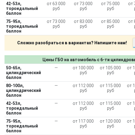
42-53л,
от 63 000
от 73 000
от 75 000
от 
тороидальный
руб
руб
руб
баллон
75-95л,
от 73 000
от 83 000
от 85 000
от 
тороидальный
руб
руб
руб
баллон
Сложно разобраться в вариантах? Напишите нам!
Цены ГБО на автомобиль с 6-ти цилиндро
50-65л,
—
от 100 000
от 105 000
от 
цилиндрический
руб
руб
баллон
80-100л,
—
от 112 000
от 115 000
от 
цилиндрический
руб
руб
баллон
42-53л,
—
от 112 000
от 115 000
от 
тороидальный
руб
руб
баллон
75-95л,
—
от 117 000
от 120 000
от 
тороидальный
руб
руб
баллон