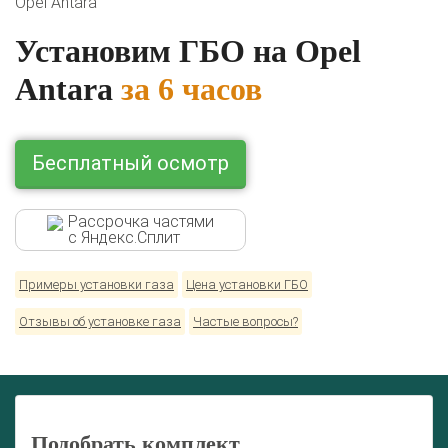
Opel Antara
BMW
Ford
Geely
HAVAL
Hyundai
Infiniti
KIA
Lexus
Mazda
Mercedes
Mitsubishi
Nissan
Установим ГБО на Opel
Renault
Skoda
Toyota
Volkswagen
Antara
за 6 часов
Бесплатный осмотр
Рассрочка частями
с Яндекс.Сплит
Примеры установки газа
Цена установки ГБО
Отзывы об установке газа
Частые вопросы?
Подобрать комплект