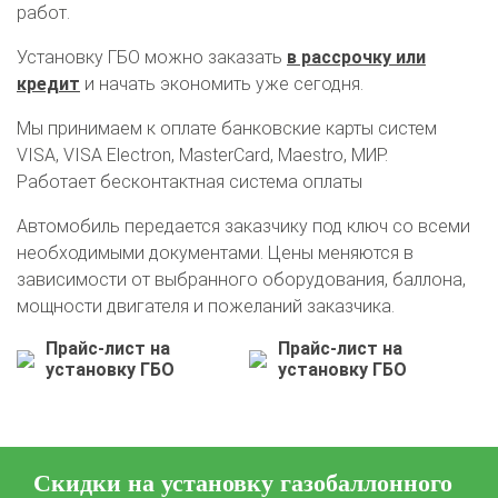
работ.
Установку ГБО можно заказать
в рассрочку или
О автосервисе
Отзывы клиентов
кредит
и начать экономить уже сегодня.
Мы принимаем к оплате банковские карты систем
Установка ГБО за 6 часов
VISA, VISA Electron, MasterCard, Maestro, МИР.
Работает бесконтактная система оплаты
2-го поколения
4-го поколения
5-го поколения
BRC
OMVL
LOVATO
KME
Digitronic
Автомобиль передается заказчику под ключ со всеми
необходимыми документами. Цены меняются в
Цена на установку ГБО
зависимости от выбранного оборудования, баллона,
мощности двигателя и пожеланий заказчика.
Калькулятор выгоды ГБО
Калькулятор топлива
Прайс-лист на
Прайс-лист на
Техобслуживание ГБО
установку ГБО
установку ГБО
Полная диагностика ГБО
Чистка и регулировка форсунок
Замена датчика давления
Замена баллона
Установка редуктора
Скидки на установку газобаллонного