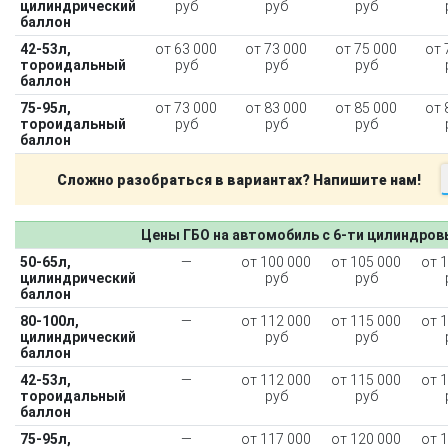
цилиндрический
руб
руб
руб
баллон
42-53л,
от 63 000
от 73 000
от 75 000
от 
тороидальный
руб
руб
руб
баллон
75-95л,
от 73 000
от 83 000
от 85 000
от 
тороидальный
руб
руб
руб
баллон
Сложно разобраться в вариантах? Напишите нам!
Цены ГБО на автомобиль с 6-ти цилиндро
50-65л,
—
от 100 000
от 105 000
от 
цилиндрический
руб
руб
баллон
80-100л,
—
от 112 000
от 115 000
от 
цилиндрический
руб
руб
баллон
42-53л,
—
от 112 000
от 115 000
от 
тороидальный
руб
руб
баллон
75-95л,
—
от 117 000
от 120 000
от 