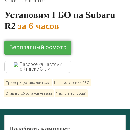
Subaru
Subaru R2
Lexus
Mazda
Mercedes
Mitsubishi
Nissan
Renault
Skoda
Toyota
Volkswagen
Установим ГБО на Subaru
R2
за 6 часов
Бесплатный осмотр
Рассрочка частями
с Яндекс.Сплит
Примеры установки газа
Цена установки ГБО
Отзывы об установке газа
Частые вопросы?
Подобрать комплект