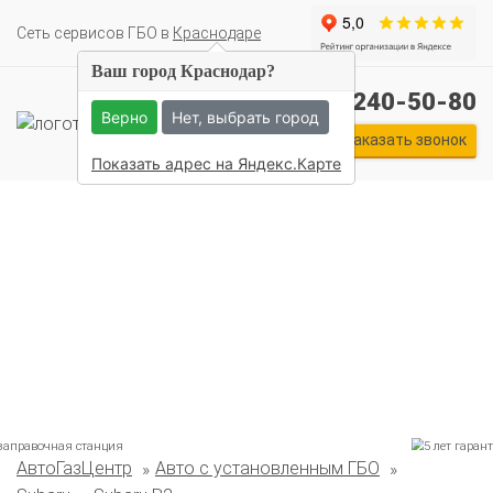
Cеть сервисов ГБО в
Краснодаре
Ваш город Краснодар?
+7 (861) 240-50-80
Верно
Нет, выбрать город
Заказать звонок
Показать адрес на Яндекс.Карте
Комплекты ГБО на иномарки:
АвтоГазЦентр
Авто с установленным ГБО
BMW
Ford
Geely
HAVAL
Hyundai
Infiniti
KIA