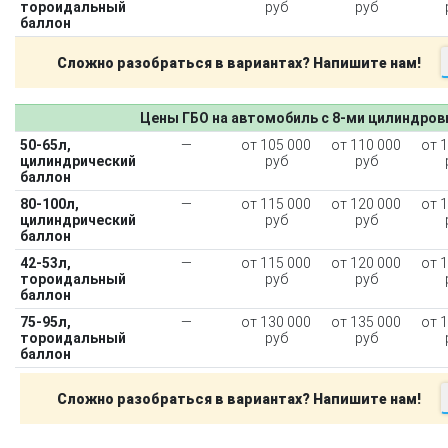
тороидальный
руб
руб
баллон
Сложно разобраться в вариантах? Напишите нам!
Цены ГБО на автомобиль с 8-ми цилиндро
50-65л,
—
от 105 000
от 110 000
от 
цилиндрический
руб
руб
баллон
80-100л,
—
от 115 000
от 120 000
от 
цилиндрический
руб
руб
баллон
42-53л,
—
от 115 000
от 120 000
от 
тороидальный
руб
руб
баллон
75-95л,
—
от 130 000
от 135 000
от 
тороидальный
руб
руб
баллон
Сложно разобраться в вариантах? Напишите нам!