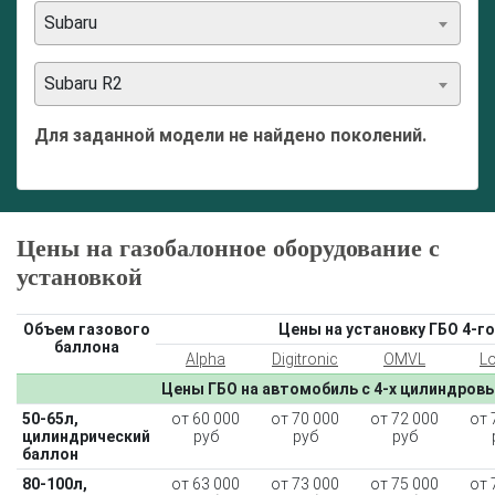
Subaru
Subaru R2
Для заданной модели не найдено поколений.
Цены на газобалонное оборудование с
установкой
Объем газового
Цены на установку ГБО 4-го
баллона
Alpha
Digitronic
OMVL
L
Цены ГБО на автомобиль с 4-х цилиндров
50-65л,
от 60 000
от 70 000
от 72 000
от 
цилиндрический
руб
руб
руб
баллон
80-100л,
от 63 000
от 73 000
от 75 000
от 