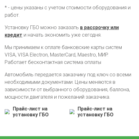
* - цены указаны с учетом стоимости оборудования и
работ.
Установку ГБО можно заказать
в рассрочку или
кредит
и начать экономить уже сегодня.
Мы принимаем к оплате банковские карты систем
VISA, VISA Electron, MasterCard, Maestro, МИР.
Работает бесконтактная система оплаты
Автомобиль передается заказчику под ключ со всеми
необходимыми документами. Цены меняются в
зависимости от выбранного оборудования, баллона,
О автосервисе
Отзывы клиентов
мощности двигателя и пожеланий заказчика.
Прайс-лист на
Прайс-лист на
Установка ГБО за 6 часов
установку ГБО
установку ГБО
2-го поколения
4-го поколения
5-го поколения
BRC
OMVL
LOVATO
KME
Digitronic