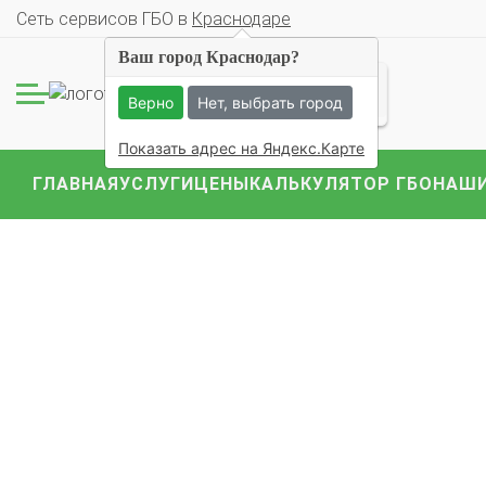
Cеть сервисов ГБО в
Краснодаре
Ваш город Краснодар?
Комплекты ГБО на 
BMW
Ford
Geely
Верно
Нет, выбрать город
Mercedes
Mitsubish
Показать адрес на Яндекс.Карте
ГЛАВНАЯ
УСЛУГИ
ЦЕНЫ
КАЛЬКУЛЯТОР ГБО
НАШИ
О автосервисе
Отзывы клиентов
Установка ГБО за 6 часов
2-го поколения
4-го поколения
5-го поколения
BRC
OMVL
LOVATO
KME
Digitronic