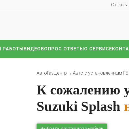
Отзывы
иномарки:
Компл
HAVAL
Hyundai
Infiniti
KIA
Lexus
Mazda
ВАЗ
i
Nissan
Renault
Skoda
Toyota
Volkswagen
други
 РАБОТЫ
ВИДЕО
ВОПРОС ОТВЕТЫ
О СЕРВИСЕ
КОНТ
АвтоГазЦентр
Авто с установленным Г
К сожалению 
Suzuki Splash
Выбрать другой автомобиль