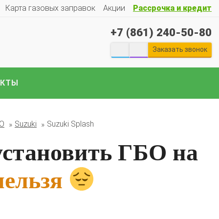
Карта газовых заправок
Акции
Рассрочка и кредит
+7 (861) 240-50-80
екты ГБО на отечественные авто:
Гранту
Весту
Ларгус
Ниву
ГАЗ
Газель
УАЗ
Патриот
и
Заказать звонок
е авто..
АКТЫ
БО
Suzuki
Suzuki Splash
установить ГБО на
нельзя