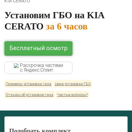
KIA CERATO
Комплекты ГБО на иномарки:
Установим ГБО на KIA
BMW
Ford
Geely
HAVAL
Hyundai
Infiniti
KIA
Lexus
Mazda
Mercedes
Mitsubishi
Nissan
CERATO
за 6 часов
Renault
Skoda
Toyota
Volkswagen
Бесплатный осмотр
Рассрочка частями
с Яндекс.Сплит
Примеры установки газа
Цена установки ГБО
Отзывы об установке газа
Частые вопросы?
Подобрать комплект