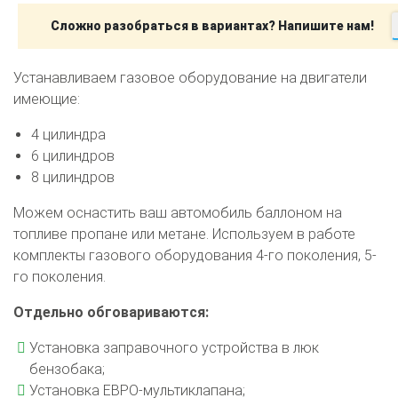
Сложно разобраться в вариантах? Напишите нам!
Устанавливаем газовое оборудование на двигатели
имеющие:
4 цилиндра
6 цилиндров
8 цилиндров
Можем оснастить ваш автомобиль баллоном на
топливе пропане или метане. Используем в работе
комплекты газового оборудования 4-го поколения, 5-
го поколения.
Отдельно обговариваются:
Установка заправочного устройства в люк
О автосервисе
Отзывы клиентов
бензобака;
Установка ЕВРО-мультиклапана;