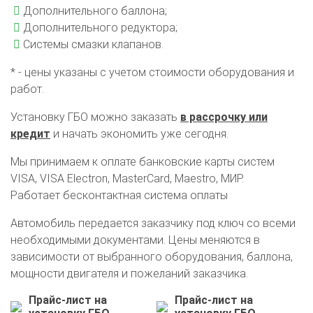
Установка ГБО за 6 часов
Дополнительного баллона;
Дополнительного редуктора;
2-го поколения
4-го поколения
5-го поколения
Системы смазки клапанов.
BRC
OMVL
LOVATO
KME
Digitronic
* - цены указаны с учетом стоимости оборудования и
Цена на установку ГБО
работ.
Калькулятор выгоды ГБО
Калькулятор топлива
Установку ГБО можно заказать
в рассрочку или
кредит
и начать экономить уже сегодня.
Техобслуживание ГБО
Мы принимаем к оплате банковские карты систем
Полная диагностика ГБО
Чистка и регулировка форсунок
VISA, VISA Electron, MasterCard, Maestro, МИР.
Замена датчика давления
Замена баллона
Работает бесконтактная система оплаты
Установка редуктора
Автомобиль передается заказчику под ключ со всеми
Регистрация ГБО в ГИБДД
необходимыми документами. Цены меняются в
зависимости от выбранного оборудования, баллона,
Штрафы в 2026 году
Документы для регистрации
мощности двигателя и пожеланий заказчика.
Свидетельство на ГБО
Прайс-лист на
Прайс-лист на