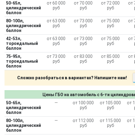
50-65л,
от 60 000
от 70 000
от 72 000
от 
цилиндрический
руб
руб
руб
баллон
80-100л,
от 63 000
от 73 000
от 75 000
от 
цилиндрический
руб
руб
руб
баллон
42-53л,
от 63 000
от 73 000
от 75 000
от 
тороидальный
руб
руб
руб
баллон
75-95л,
от 73 000
от 83 000
от 85 000
от 
тороидальный
руб
руб
руб
баллон
Сложно разобраться в вариантах? Напишите нам!
Цены ГБО на автомобиль с 6-ти цилиндро
50-65л,
—
от 100 000
от 105 000
от 
цилиндрический
руб
руб
баллон
80-100л,
—
от 112 000
от 115 000
от 
цилиндрический
руб
руб
баллон