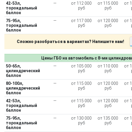
42-53л,
—
от 112 000
от 115 000
от 
тороидальный
руб
руб
баллон
75-95л,
—
от 117 000
от 120 000
от 
тороидальный
руб
руб
баллон
Сложно разобраться в вариантах? Напишите нам!
Цены ГБО на автомобиль с 8-ми цилиндро
50-65л,
—
от 105 000
от 110 000
от 
цилиндрический
руб
руб
баллон
80-100л,
—
от 115 000
от 120 000
от 
цилиндрический
руб
руб
баллон
42-53л,
—
от 115 000
от 120 000
от 
тороидальный
руб
руб
баллон
75-95л,
—
от 130 000
от 135 000
от 
тороидальный
руб
руб
баллон