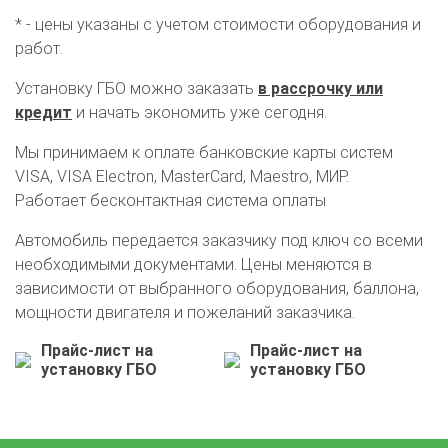
* - цены указаны с учетом стоимости оборудования и
работ.
Установку ГБО можно заказать
в рассрочку или
кредит
и начать экономить уже сегодня.
Мы принимаем к оплате банковские карты систем
VISA, VISA Electron, MasterCard, Maestro, МИР.
Работает бесконтактная система оплаты
Автомобиль передается заказчику под ключ со всеми
необходимыми документами. Цены меняются в
зависимости от выбранного оборудования, баллона,
мощности двигателя и пожеланий заказчика.
О автосервисе
Отзывы клиентов
Прайс-лист на
Прайс-лист на
установку ГБО
установку ГБО
Установка ГБО за 6 часов
2-го поколения
4-го поколения
5-го поколения