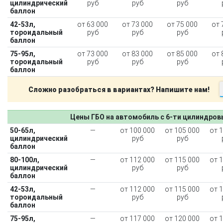
цилиндрический
руб
руб
руб
баллон
42-53л,
от 63 000
от 73 000
от 75 000
от 
тороидальный
руб
руб
руб
баллон
75-95л,
от 73 000
от 83 000
от 85 000
от 
тороидальный
руб
руб
руб
баллон
Сложно разобраться в вариантах? Напишите нам!
Цены ГБО на автомобиль с 6-ти цилиндро
50-65л,
—
от 100 000
от 105 000
от 
цилиндрический
руб
руб
баллон
80-100л,
—
от 112 000
от 115 000
от 
цилиндрический
руб
руб
баллон
42-53л,
—
от 112 000
от 115 000
от 
тороидальный
руб
руб
баллон
75-95л,
—
от 117 000
от 120 000
от 