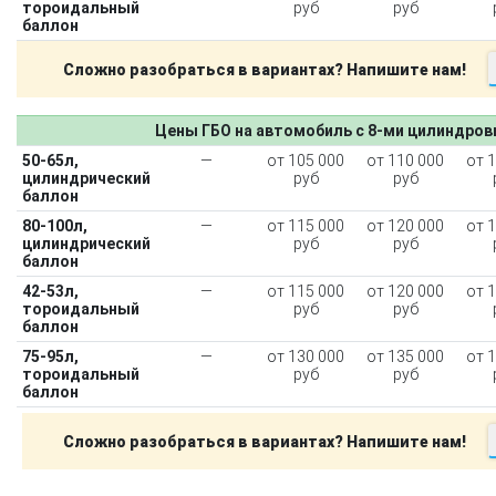
тороидальный
руб
руб
баллон
Сложно разобраться в вариантах? Напишите нам!
Цены ГБО на автомобиль с 8-ми цилиндро
50-65л,
—
от 105 000
от 110 000
от 
цилиндрический
руб
руб
баллон
80-100л,
—
от 115 000
от 120 000
от 
цилиндрический
руб
руб
баллон
42-53л,
—
от 115 000
от 120 000
от 
тороидальный
руб
руб
баллон
75-95л,
—
от 130 000
от 135 000
от 
тороидальный
руб
руб
баллон
Сложно разобраться в вариантах? Напишите нам!