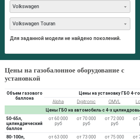
Volkswagen
Volkswagen Touran
Для заданной модели не найдено поколений.
Цены на газобалонное оборудование с
установкой
Объем газового
Цены на установку ГБО 4-го
баллона
Alpha
Digitronic
OMVL
L
Цены ГБО на автомобиль с 4-х цилиндров
50-65л,
от 60 000
от 70 000
от 72 000
от 
цилиндрический
руб
руб
руб
баллон
80-100л,
от 63 000
от 73 000
от 75 000
от 