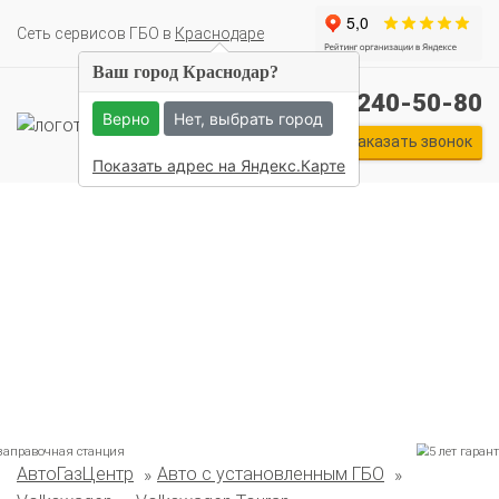
Cеть сервисов ГБО в
Краснодаре
Ваш город Краснодар?
+7 (861) 240-50-80
Верно
Нет, выбрать город
Заказать звонок
Показать адрес на Яндекс.Карте
Комплекты ГБО на иномарки:
АвтоГазЦентр
Авто с установленным ГБО
BMW
Ford
Geely
HAVAL
Hyundai
Infiniti
KIA