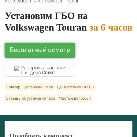
Volkswagen
Volkswagen Touran
Lexus
Mazda
Mercedes
Mitsubishi
Nissan
Renault
Skoda
Toyota
Volkswagen
Установим ГБО на
Volkswagen Touran
за 6 часов
Бесплатный осмотр
Рассрочка частями
с Яндекс.Сплит
Примеры установки газа
Цена установки ГБО
Отзывы об установке газа
Частые вопросы?
Подобрать комплект