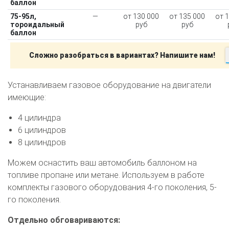
баллон
75-95л,
—
от 130 000
от 135 000
от 
тороидальный
руб
руб
баллон
Сложно разобраться в вариантах? Напишите нам!
Устанавливаем газовое оборудование на двигатели
имеющие:
4 цилиндра
6 цилиндров
8 цилиндров
Можем оснастить ваш автомобиль баллоном на
топливе пропане или метане. Используем в работе
комплекты газового оборудования 4-го поколения, 5-
го поколения.
Отдельно обговариваются: