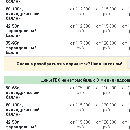
баллон
80-100л,
—
от 112 000
от 115 000
от 
цилиндрический
руб
руб
баллон
42-53л,
—
от 112 000
от 115 000
от 
тороидальный
руб
руб
баллон
75-95л,
—
от 117 000
от 120 000
от 
тороидальный
руб
руб
баллон
Сложно разобраться в вариантах? Напишите нам!
Цены ГБО на автомобиль с 8-ми цилиндро
50-65л,
—
от 105 000
от 110 000
от 
цилиндрический
руб
руб
баллон
80-100л,
—
от 115 000
от 120 000
от 
цилиндрический
руб
руб
баллон
42-53л,
—
от 115 000
от 120 000
от 
тороидальный
руб
руб