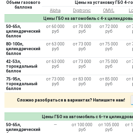
Объем газового
Цены на установку ГБО 4-го
баллона
Alpha
Digitronic
OMVL
L
Цены ГБО на автомобиль с 4-х цилиндров
50-65л,
от 60 000
от 70 000
от 72 000
от 
цилиндрический
руб
руб
руб
баллон
80-100л,
от 63 000
от 73 000
от 75 000
от 
цилиндрический
руб
руб
руб
баллон
42-53л,
от 63 000
от 73 000
от 75 000
от 
тороидальный
руб
руб
руб
баллон
75-95л,
от 73 000
от 83 000
от 85 000
от 
тороидальный
руб
руб
руб
баллон
Сложно разобраться в вариантах? Напишите нам!
Цены ГБО на автомобиль с 6-ти цилиндро
50-65л,
—
от 100 000
от 105 000
от 
цилиндрический
руб
руб