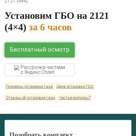
2121 (4×4)
BMW
Ford
Geely
HAVAL
Hyundai
Infiniti
KIA
Lexus
Mazda
Mercedes
Mitsubishi
Nissan
Установим ГБО на 2121
Renault
Skoda
Toyota
Volkswagen
(4×4)
за 6 часов
Бесплатный осмотр
Рассрочка частями
с Яндекс.Сплит
Примеры установки газа
Цена установки ГБО
Отзывы об установке газа
Частые вопросы?
Подобрать комплект