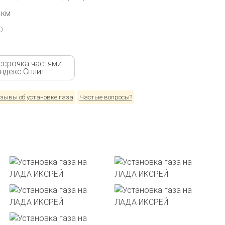
 км
О
ссрочка частями
Яндекс.Сплит
зывы об установке газа
Частые вопросы?