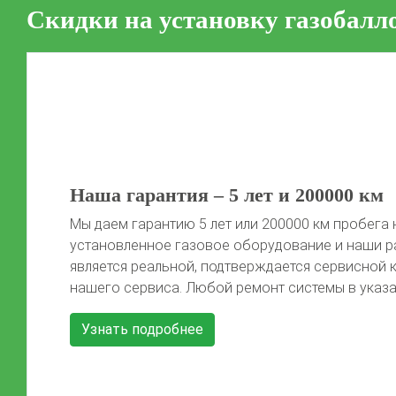
Скидки на установку газобалл
50 литров газа в подарок!
Автомобиль той марки, фото которого не предс
сайте, получает 50 литров газа после установки 
Автомобиль должен быть чистый, чтобы мы смо
Previous
красивые фото) Акция распространяется на […]
Узнать подробнее