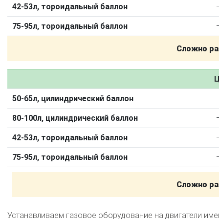
Калькулятор выгоды ГБО
Калькулятор топлива
42-53л, тороидальный баллон
Техобслуживание ГБО
75-95л, тороидальный баллон
Полная диагностика ГБО
Чистка и регулировка форсунок
Сложно ра
Замена датчика давления
Замена баллона
Установка реду
Ц
Регистрация ГБО в ГИБДД
Штрафы в 2026 году
Документы для регистрации
50-65л, цилиндрический баллон
Свидетельство на ГБО
80-100л, цилиндрический баллон
42-53л, тороидальный баллон
75-95л, тороидальный баллон
Сложно ра
Устанавливаем газовое оборудование на двигатели им