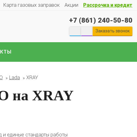
Карта газовых заправок
Акции
Рассрочка и кредит
+7 (861) 240-50-80
Заказать звонок
АКТЫ
екты ГБО на отечественные авто:
БО
Lada
XRAY
Гранту
Весту
Ларгус
Ниву
ГАЗ
Газель
УАЗ
Патриот
и
е авто..
О на XRAY
 и единые стандарты работы