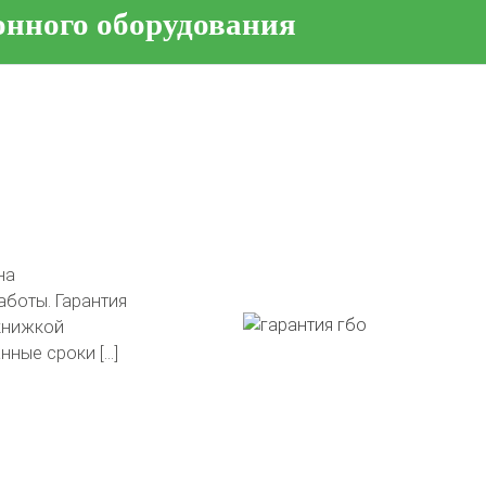
онного оборудования
тавлены на
в подарок!
гли сделать