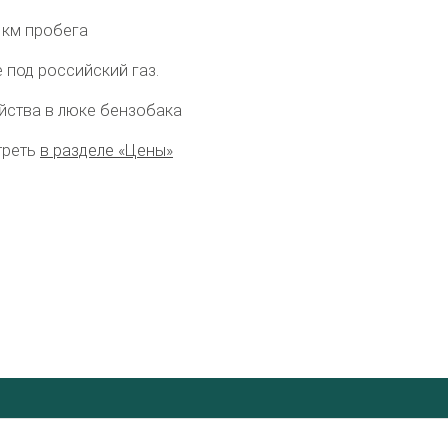
 км пробега
 под российский газ.
йства в люке бензобака
треть
в разделе «Цены»