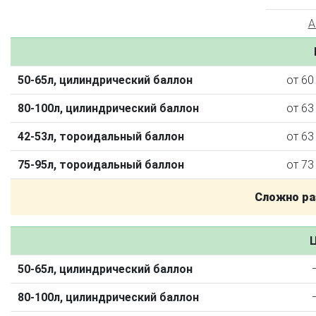
A
50-65л, цилиндрический баллон
от 60
80-100л, цилиндрический баллон
от 63
42-53л, тороидальный баллон
от 63
75-95л, тороидальный баллон
от 73
О автосервисе
Отзывы клиентов
Сложно ра
Установка ГБО за 6 часов
Ц
2-го поколения
4-го поколения
5-го поколения
BRC
OMVL
LOVATO
KME
Digitronic
50-65л, цилиндрический баллон
Цена на установку ГБО
80-100л, цилиндрический баллон