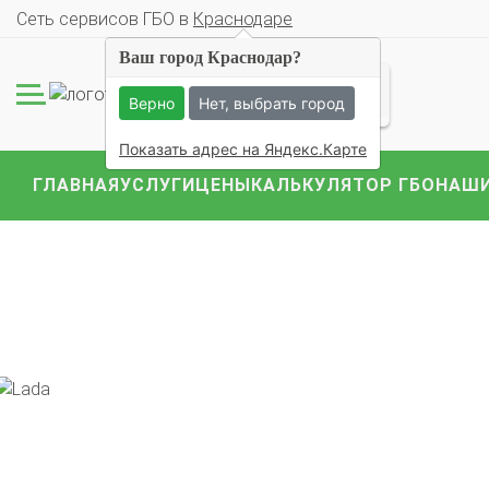
Cеть сервисов ГБО в
Краснодаре
Ваш город Краснодар?
Верно
Нет, выбрать город
Показать адрес на Яндекс.Карте
ГЛАВНАЯ
УСЛУГИ
ЦЕНЫ
КАЛЬКУЛЯТОР ГБО
НАШИ
Комплекты ГБО на 
BMW
Ford
Geely
Mercedes
Mitsubish