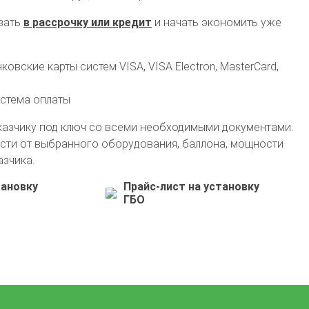
зать
в рассрочку или кредит
и начать экономить уже
овские карты систем VISA, VISA Electron, MasterCard,
истема оплаты
казчику под ключ со всеми необходимыми документами.
+7 (861) 240-50-80
сти от выбранного оборудования, баллона, мощности
info@avto-gaz.com
Whatsapp
азчика.
— ваш консультант Николай
тановку
Прайс-лист на установку
ГБО