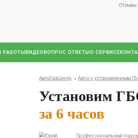
Отзывы
 РАБОТЫ
ВИДЕО
ВОПРОС ОТВЕТЫ
О СЕРВИСЕ
КОНТ
иномарки:
Компл
АвтоГазЦентр
Авто с установленным Г
HAVAL
Hyundai
Infiniti
KIA
Lexus
Mazda
ВАЗ
i
Nissan
Renault
Skoda
Toyota
Volkswagen
други
Установим ГБ
за 6 часов
Профессиональный подход