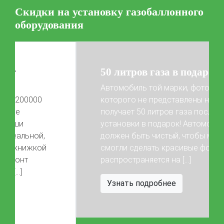
Цена на установку ГБО
Скидки на установку газобаллонного
Калькулятор выгоды ГБО
Калькулятор топлива
оборудования
Техобслуживание ГБО
Полная диагностика ГБО
Чистка и регулировка форсунок
50 литров газа в подарок!
Замена датчика давления
Замена баллона
Установка редуктора
Автомобиль той марки, фото
которого не представлены на сайте,
Регистрация ГБО в ГИБДД
получает 50 литров газа после
установки в подарок! Автомобиль
Штрафы в 2026 году
Документы для регистрации
Previous
Next
должен быть чистый, чтобы мы
Свидетельство на ГБО
смогли сделать красивые фото) Акция
распространяется на […]
Узнать подробнее