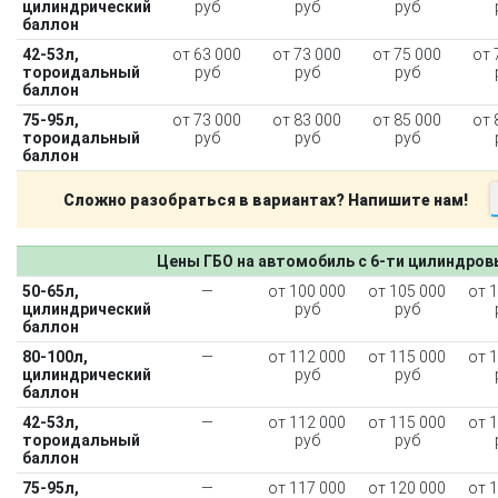
цилиндрический
руб
руб
руб
баллон
42-53л,
от 63 000
от 73 000
от 75 000
от 
тороидальный
руб
руб
руб
баллон
75-95л,
от 73 000
от 83 000
от 85 000
от 
тороидальный
руб
руб
руб
баллон
Сложно разобраться в вариантах? Напишите нам!
Цены ГБО на автомобиль с 6-ти цилиндро
50-65л,
—
от 100 000
от 105 000
от 
цилиндрический
руб
руб
баллон
80-100л,
—
от 112 000
от 115 000
от 
цилиндрический
руб
руб
баллон
42-53л,
—
от 112 000
от 115 000
от 
тороидальный
руб
руб
баллон
75-95л,
—
от 117 000
от 120 000
от 