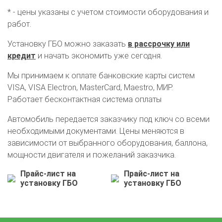
* - цены указаны с учетом стоимости оборудования и
работ.
Установку ГБО можно заказать
в рассрочку или
кредит
и начать экономить уже сегодня.
Мы принимаем к оплате банковские карты систем
VISA, VISA Electron, MasterCard, Maestro, МИР.
Работает бесконтактная система оплаты
Автомобиль передается заказчику под ключ со всеми
необходимыми документами. Цены меняются в
О автосервисе
Отзывы клиентов
зависимости от выбранного оборудования, баллона,
мощности двигателя и пожеланий заказчика.
Установка ГБО за 6 часов
Прайс-лист на
Прайс-лист на
установку ГБО
установку ГБО
2-го поколения
4-го поколения
5-го поколения
BRC
OMVL
LOVATO
KME
Digitronic