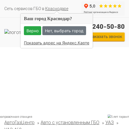
Cеть сервисов ГБО в
Краснодаре
Ваш город Краснодар?
+7 (861) 240-50-80
Верно
Нет, выбрать город
Заказать звонок
Показать адрес на Яндекс.Карте
Комплекты ГБО на иномарки:
АвтоГазЦентр
Авто с установленным ГБО
УАЗ
BMW
Ford
Geely
HAVAL
Hyundai
Infiniti
KIA