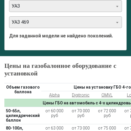
УАЗ
УАЗ 469
Для заданной модели не найдено поколений.
Цены на газобалонное оборудование с
установкой
Объем газового
Цены на установку ГБО 4-го
баллона
Alpha
Digitronic
OMVL
L
Цены ГБО на автомобиль с 4-х цилиндров
50-65л,
от 60 000
от 70 000
от 72 000
от 
цилиндрический
руб
руб
руб
баллон
80-100л,
от 63 000
от 73 000
от 75 000
от 