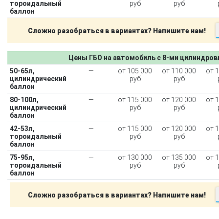
тороидальный
руб
руб
баллон
Сложно разобраться в вариантах? Напишите нам!
Цены ГБО на автомобиль с 8-ми цилиндро
50-65л,
—
от 105 000
от 110 000
от 
цилиндрический
руб
руб
баллон
80-100л,
—
от 115 000
от 120 000
от 
цилиндрический
руб
руб
баллон
42-53л,
—
от 115 000
от 120 000
от 
тороидальный
руб
руб
баллон
75-95л,
—
от 130 000
от 135 000
от 
тороидальный
руб
руб
баллон
Сложно разобраться в вариантах? Напишите нам!