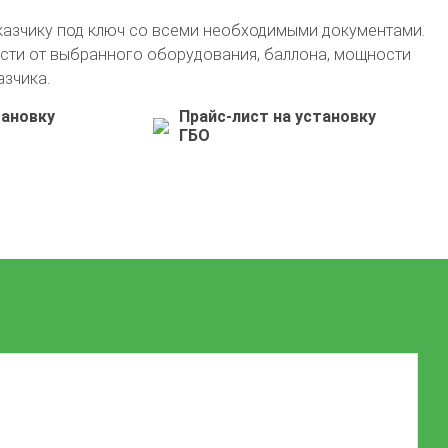
казчику под ключ со всеми необходимыми документами.
сти от выбранного оборудования, баллона, мощности
азчика.
тановку
Прайс-лист на установку
ГБО
+7 (861) 240-50-80
info@avto-gaz.com
Whatsapp
— ваш консультант Николай