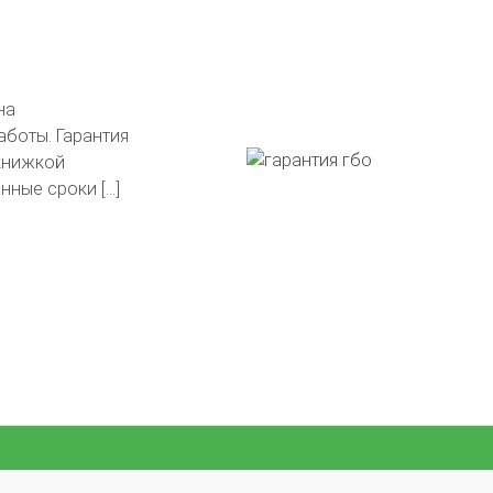
тавлены на
в подарок!
гли сделать