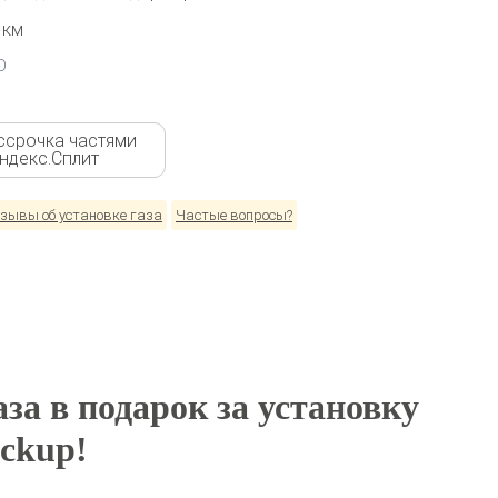
 км
О
ссрочка частями
Яндекс.Сплит
зывы об установке газа
Частые вопросы?
за в подарок за установку
ckup!