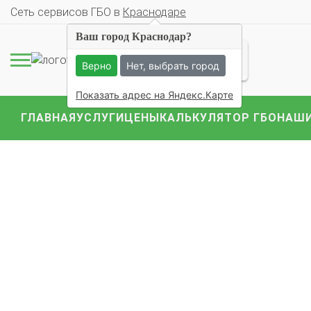
Cеть сервисов ГБО в
Краснодаре
Ваш город Краснодар?
Верно
Нет, выбрать город
Показать адрес на Яндекс.Карте
ГЛАВНАЯ
УСЛУГИ
ЦЕНЫ
КАЛЬКУЛЯТОР ГБО
НАШИ
Комплекты ГБО на 
BMW
Ford
Geely
Mercedes
Mitsubish