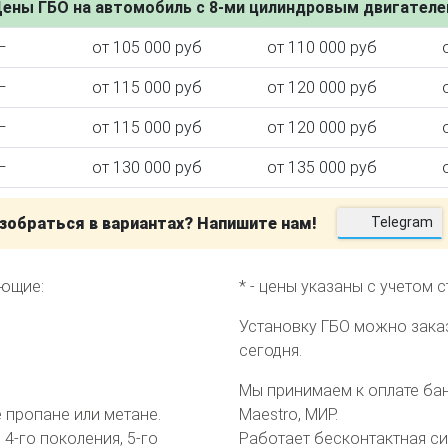
ены ГБО на автомобиль с 8-ми цилиндровым двигател
—
от 105 000 руб
от 110 000 руб
—
от 115 000 руб
от 120 000 руб
ктора
—
от 115 000 руб
от 120 000 руб
—
от 130 000 руб
от 135 000 руб
зобраться в вариантах? Напишите нам!
Telegram
еющие:
* - цены указаны с учетом 
Установку ГБО можно зака
сегодня.
Мы принимаем к оплате банк
пропане или метане.
Maestro, МИР.
4-го поколения, 5-го
Работает бесконтактная с