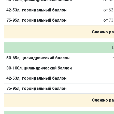
42-53л, тороидальный баллон
от 63
75-95л, тороидальный баллон
от 73
Сложно ра
Ц
50-65л, цилиндрический баллон
О автосервисе
Отзывы клиентов
80-100л, цилиндрический баллон
Установка ГБО за 6 часов
42-53л, тороидальный баллон
2-го поколения
4-го поколения
5-го поколения
75-95л, тороидальный баллон
BRC
OMVL
LOVATO
KME
Digitronic
Сложно ра
Цена на установку ГБО