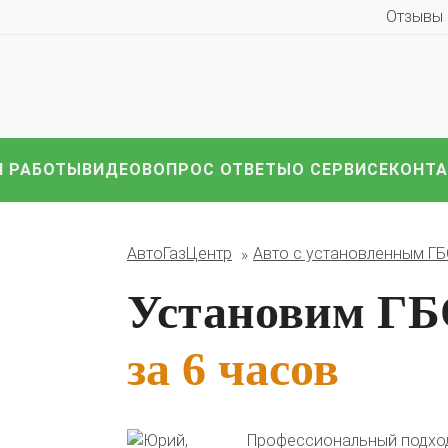
Отзывы
 РАБОТЫ
ВИДЕО
ВОПРОС ОТВЕТЫ
О СЕРВИСЕ
КОНТ
иномарки:
Компл
АвтоГазЦентр
Авто с установленным Г
HAVAL
Hyundai
Infiniti
KIA
Lexus
Mazda
ВАЗ
i
Nissan
Renault
Skoda
Toyota
Volkswagen
други
Установим ГБ
за 6 часов
Профессиональный подход