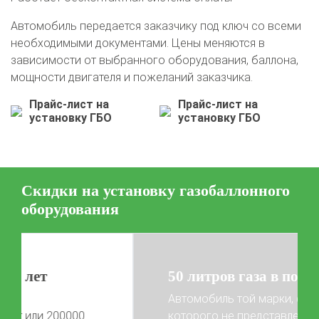
Автомобиль передается заказчику под ключ со всеми
необходимыми документами. Цены меняются в
зависимости от выбранного оборудования, баллона,
мощности двигателя и пожеланий заказчика.
Прайс-лист на
Прайс-лист на
установку ГБО
установку ГБО
Скидки на установку газобаллонного
оборудования
О автосервисе
Отзывы клиентов
50 литров газа в подарок!
Установка ГБО за 6 часов
Автомобиль той марки, фото
2-го поколения
4-го поколения
5-го поколения
которого не представлены на сайте,