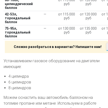
цилиндрический
руб
руб
баллон
42-53л,
—
от 115 000
от 120 000
от 
тороидальный
руб
руб
баллон
75-95л,
—
от 130 000
от 135 000
от 
тороидальный
руб
руб
баллон
Сложно разобраться в вариантах? Напишите нам!
Устанавливаем газовое оборудование на двигатели
имеющие:
4 цилиндра
6 цилиндров
8 цилиндров
Можем оснастить ваш автомобиль баллоном на
топливе пропане или метане. Используем в работе