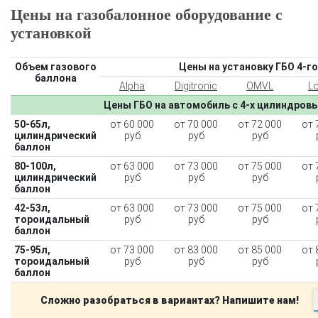
Цены на газобалонное оборудование с
установкой
Объем газового
Цены на установку ГБО 4-го
баллона
Alpha
Digitronic
OMVL
L
Цены ГБО на автомобиль с 4-х цилиндров
50-65л,
от 60 000
от 70 000
от 72 000
от 
цилиндрический
руб
руб
руб
баллон
80-100л,
от 63 000
от 73 000
от 75 000
от 
цилиндрический
руб
руб
руб
баллон
42-53л,
от 63 000
от 73 000
от 75 000
от 
тороидальный
руб
руб
руб
баллон
75-95л,
от 73 000
от 83 000
от 85 000
от 
тороидальный
руб
руб
руб
баллон
Сложно разобраться в вариантах? Напишите нам!