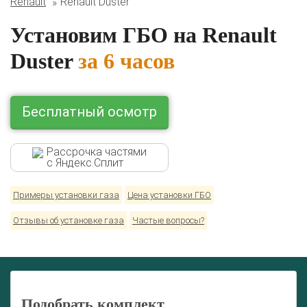
Renault
Renault Duster
Комплекты ГБО на иномарки:
BMW
Ford
Geely
HAVAL
Hyundai
Infiniti
KIA
Установим ГБО на Renault
Lexus
Mazda
Mercedes
Mitsubishi
Nissan
Duster
за 6 часов
Renault
Skoda
Toyota
Volkswagen
Бесплатный осмотр
Рассрочка частями
с Яндекс.Сплит
Примеры установки газа
Цена установки ГБО
Отзывы об установке газа
Частые вопросы?
Подобрать комплект