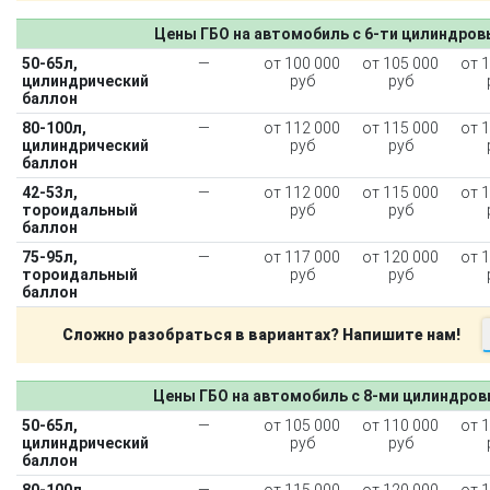
Цены ГБО на автомобиль с 6-ти цилиндро
50-65л,
—
от 100 000
от 105 000
от 
цилиндрический
руб
руб
баллон
80-100л,
—
от 112 000
от 115 000
от 
цилиндрический
руб
руб
баллон
42-53л,
—
от 112 000
от 115 000
от 
тороидальный
руб
руб
баллон
75-95л,
—
от 117 000
от 120 000
от 
тороидальный
руб
руб
баллон
Сложно разобраться в вариантах? Напишите нам!
Цены ГБО на автомобиль с 8-ми цилиндро
50-65л,
—
от 105 000
от 110 000
от 
цилиндрический
руб
руб
баллон
80-100л,
—
от 115 000
от 120 000
от 