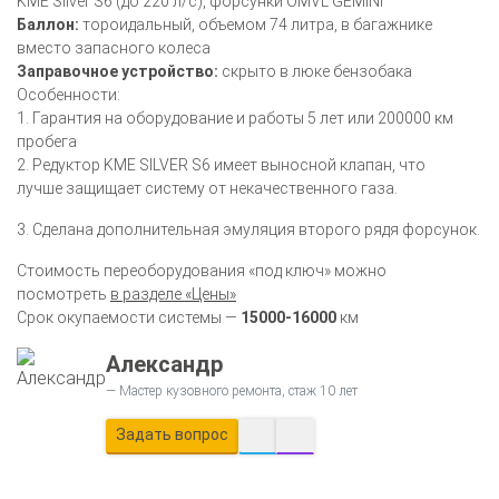
KME Silver S6 (до 220 л/с), форсунки OMVL GEMINI
Баллон:
тороидальный, объемом 74 литра, в багажнике
вместо запасного колеса
Заправочное устройство:
скрыто в люке бензобака
Особенности:
1. Гарантия на оборудование и работы 5 лет или 200000 км
пробега
2. Редуктор KME SILVER S6 имеет выносной клапан, что
лучше защищает систему от некачественного газа.
3. Сделана дополнительная эмуляция второго рядя форсунок.
Стоимость переоборудования «под ключ» можно
посмотреть
в разделе «Цены»
Срок окупаемости системы —
15000-16000
км
Александр
Мастер кузовного ремонта, стаж 10 лет
Задать вопрос