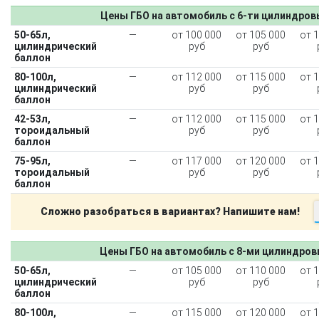
Цены ГБО на автомобиль с 6-ти цилиндро
50-65л,
—
от 100 000
от 105 000
от 
цилиндрический
руб
руб
баллон
80-100л,
—
от 112 000
от 115 000
от 
цилиндрический
руб
руб
баллон
42-53л,
—
от 112 000
от 115 000
от 
тороидальный
руб
руб
баллон
75-95л,
—
от 117 000
от 120 000
от 
тороидальный
руб
руб
баллон
Сложно разобраться в вариантах? Напишите нам!
Цены ГБО на автомобиль с 8-ми цилиндро
50-65л,
—
от 105 000
от 110 000
от 
цилиндрический
руб
руб
баллон
80-100л,
—
от 115 000
от 120 000
от 