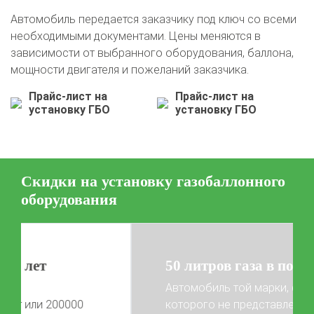
О автосервисе
Отзывы клиентов
Автомобиль передается заказчику под ключ со всеми
необходимыми документами. Цены меняются в
Установка ГБО за 6 часов
зависимости от выбранного оборудования, баллона,
2-го поколения
4-го поколения
5-го поколения
мощности двигателя и пожеланий заказчика.
BRC
OMVL
LOVATO
KME
Digitronic
Прайс-лист на
Прайс-лист на
установку ГБО
установку ГБО
Цена на установку ГБО
Калькулятор выгоды ГБО
Калькулятор топлива
Техобслуживание ГБО
Скидки на установку газобаллонного
оборудования
Полная диагностика ГБО
Чистка и регулировка форсунок
Замена датчика давления
Замена баллона
Установка редуктора
50 литров газа в подарок!
Регистрация ГБО в ГИБДД
Автомобиль той марки, фото
Штрафы в 2026 году
Документы для регистрации
которого не представлены на сайте,
Свидетельство на ГБО