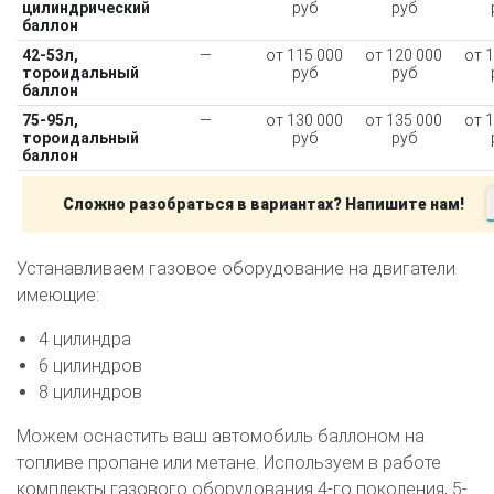
цилиндрический
руб
руб
баллон
42-53л,
—
от 115 000
от 120 000
от 
тороидальный
руб
руб
баллон
75-95л,
—
от 130 000
от 135 000
от 
тороидальный
руб
руб
баллон
Сложно разобраться в вариантах? Напишите нам!
Устанавливаем газовое оборудование на двигатели
имеющие:
4 цилиндра
6 цилиндров
8 цилиндров
Можем оснастить ваш автомобиль баллоном на
топливе пропане или метане. Используем в работе
комплекты газового оборудования 4-го поколения, 5-