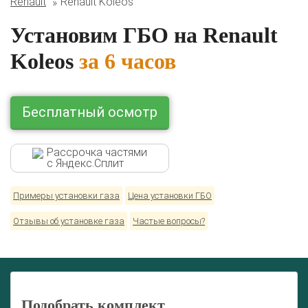
Renault
Renault Koleos
BMW
Ford
Geely
HAVAL
Hyundai
Infiniti
KIA
Lexus
Mazda
Mercedes
Mitsubishi
Nissan
Установим ГБО на Renault
Renault
Skoda
Toyota
Volkswagen
Koleos
за 6 часов
Бесплатный осмотр
Рассрочка частями
с Яндекс.Сплит
Примеры установки газа
Цена установки ГБО
Отзывы об установке газа
Частые вопросы?
Подобрать комплект