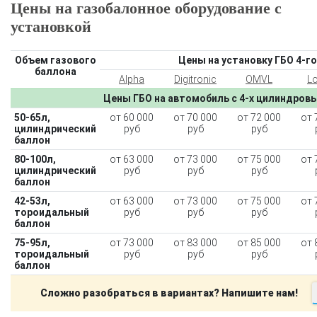
Цены на газобалонное оборудование с
установкой
Объем газового
Цены на установку ГБО 4-го
баллона
Alpha
Digitronic
OMVL
L
Цены ГБО на автомобиль с 4-х цилиндров
50-65л,
от 60 000
от 70 000
от 72 000
от 
цилиндрический
руб
руб
руб
баллон
80-100л,
от 63 000
от 73 000
от 75 000
от 
цилиндрический
руб
руб
руб
баллон
42-53л,
от 63 000
от 73 000
от 75 000
от 
тороидальный
руб
руб
руб
баллон
75-95л,
от 73 000
от 83 000
от 85 000
от 
тороидальный
руб
руб
руб
баллон
Сложно разобраться в вариантах? Напишите нам!