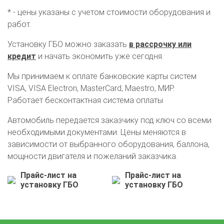
* - цены указаны с учетом стоимости оборудования и
работ.
Установку ГБО можно заказать
в рассрочку или
кредит
и начать экономить уже сегодня.
Мы принимаем к оплате банковские карты систем
VISA, VISA Electron, MasterCard, Maestro, МИР.
Работает бесконтактная система оплаты
Автомобиль передается заказчику под ключ со всеми
необходимыми документами. Цены меняются в
зависимости от выбранного оборудования, баллона,
мощности двигателя и пожеланий заказчика.
О автосервисе
Отзывы клиентов
Прайс-лист на
Прайс-лист на
установку ГБО
установку ГБО
Установка ГБО за 6 часов
2-го поколения
4-го поколения
5-го поколения
BRC
OMVL
LOVATO
KME
Digitronic