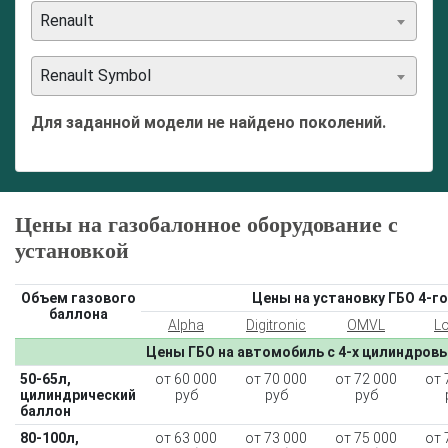
Renault
Renault Symbol
Для заданной модели не найдено поколений.
Цены на газобалонное оборудование с
установкой
Объем газового
Цены на установку ГБО 4-го
баллона
Alpha
Digitronic
OMVL
L
Цены ГБО на автомобиль с 4-х цилиндров
50-65л,
от 60 000
от 70 000
от 72 000
от 
цилиндрический
руб
руб
руб
баллон
80-100л,
от 63 000
от 73 000
от 75 000
от 