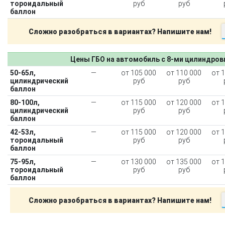
тороидальный
руб
руб
баллон
Сложно разобраться в вариантах? Напишите нам!
Цены ГБО на автомобиль с 8-ми цилиндро
50-65л,
—
от 105 000
от 110 000
от 
цилиндрический
руб
руб
баллон
80-100л,
—
от 115 000
от 120 000
от 
цилиндрический
руб
руб
баллон
42-53л,
—
от 115 000
от 120 000
от 
тороидальный
руб
руб
баллон
75-95л,
—
от 130 000
от 135 000
от 
тороидальный
руб
руб
баллон
Сложно разобраться в вариантах? Напишите нам!