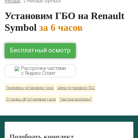
Renault
Renault Symbol
Lexus
Mazda
Mercedes
Mitsubishi
Nissan
Renault
Skoda
Toyota
Volkswagen
Установим ГБО на Renault
Symbol
за 6 часов
Бесплатный осмотр
Рассрочка частями
с Яндекс.Сплит
Примеры установки газа
Цена установки ГБО
Отзывы об установке газа
Частые вопросы?
Подобрать комплект