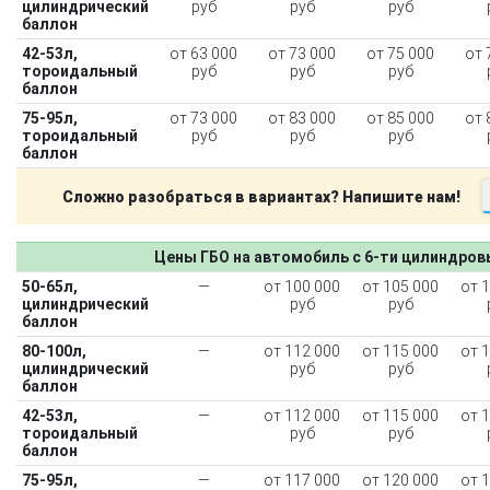
цилиндрический
руб
руб
руб
баллон
42-53л,
от 63 000
от 73 000
от 75 000
от 
тороидальный
руб
руб
руб
баллон
75-95л,
от 73 000
от 83 000
от 85 000
от 
тороидальный
руб
руб
руб
баллон
Сложно разобраться в вариантах? Напишите нам!
Цены ГБО на автомобиль с 6-ти цилиндро
50-65л,
—
от 100 000
от 105 000
от 
цилиндрический
руб
руб
баллон
80-100л,
—
от 112 000
от 115 000
от 
цилиндрический
руб
руб
баллон
42-53л,
—
от 112 000
от 115 000
от 
тороидальный
руб
руб
баллон
75-95л,
—
от 117 000
от 120 000
от 