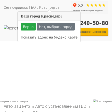
Cеть сервисов ГБО в
Краснодаре
Ваш город Краснодар?
+7 (861) 240-50-80
Верно
Нет, выбрать город
Заказать звонок
Показать адрес на Яндекс.Карте
Комплекты ГБО на иномарки:
АвтоГазЦентр
Авто с установленным ГБО
BMW
Ford
Geely
HAVAL
Hyundai
Infiniti
KIA